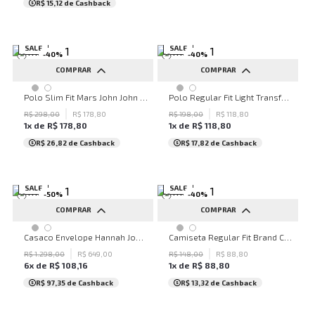
R$ 15,12
de Cashback
SALE
SALE
-
40
%
-
40
%
COMPRAR
COMPRAR
PP
P
M
G
GG
PP
P
M
G
GG
Polo Slim Fit Mars John John Masculina
Polo Regular Fit Light Transfer Royal John John Masculina
XGG
XGG
R$
298
,
00
R$
178
,
80
R$
198
,
00
R$
118
,
80
1
x de
R$
178
,
80
1
x de
R$
118
,
80
R$ 26,82
de Cashback
R$ 17,82
de Cashback
SALE
SALE
-
50
%
-
40
%
COMPRAR
COMPRAR
PP
P
M
G
GG
PP
P
M
G
GG
Casaco Envelope Hannah John John Feminino
Camiseta Regular Fit Brand Cinza Médio John John Masculina
XGG
R$
1
.
298
,
00
R$
649
,
00
R$
148
,
00
R$
88
,
80
6
x de
R$
108
,
16
1
x de
R$
88
,
80
R$ 97,35
de Cashback
R$ 13,32
de Cashback