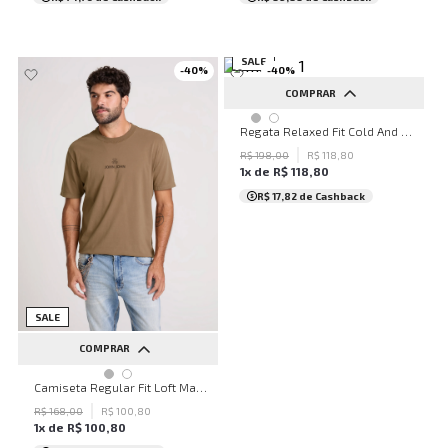
SALE
-
40
%
-
40
%
COMPRAR
PP
P
M
G
GG
Regata Relaxed Fit Cold And Loud John John Masculina
XGG
R$
198
,
00
R$
118
,
80
1
x de
R$
118
,
80
R$ 17,82
de Cashback
SALE
COMPRAR
PP
P
M
G
GG
Camiseta Regular Fit Loft Marrom John John Masculina
XGG
R$
168
,
00
R$
100
,
80
1
x de
R$
100
,
80