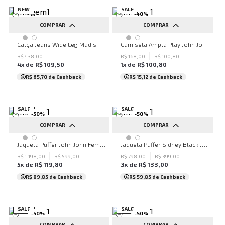
NEW
SALE
-
40
%
COMPRAR
COMPRAR
32
36
38
40
42
PP
P
M
G
GG
Calça Jeans Wide Leg Madison John John Feminina
Camiseta Ampla Play John John Feminina
44
46
48
50
34
R$
438
,
00
R$
168
,
00
R$
100
,
80
4
x de
R$
109
,
50
1
x de
R$
100
,
80
...
R$ 65,70
de Cashback
R$ 15,12
de Cashback
SALE
SALE
-
50
%
-
50
%
COMPRAR
COMPRAR
PP
P
M
G
GG
PP
P
M
G
GG
Jaqueta Puffer John John Feminina
Jaqueta Puffer Sidney Black John John Masculina
R$
1
.
198
,
00
R$
599
,
00
R$
798
,
00
R$
399
,
00
5
x de
R$
119
,
80
3
x de
R$
133
,
00
R$ 89,85
de Cashback
R$ 59,85
de Cashback
SALE
SALE
-
50
%
-
50
%
COMPRAR
COMPRAR