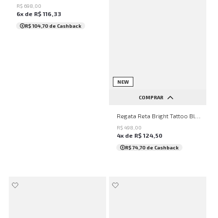
R$
698
,
00
6
x de
R$
116
,
33
R$ 104,70
de Cashback
NEW
COMPRAR
PP
P
M
G
Regata Reta Bright Tattoo Black John John Feminina
R$
498
,
00
4
x de
R$
124
,
50
R$ 74,70
de Cashback