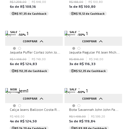
R$
1
.
298
,
00
R$
649
,
00
R$
168
,
00
R$
100
,
80
6
x de
R$
108
,
16
1
x de
R$
100
,
80
R$ 97,35
de Cashback
R$ 15,12
de Cashback
SALE
SALE
-
50
%
-
50
%
COMPRAR
COMPRAR
PP
P
M
G
GG
PP
P
M
G
GG
Jaqueta Puffer Cortez John John Masculina
Jaqueta Regular Fit Jean Michael John John Masculina
R$
1
.
498
,
00
R$
749
,
00
R$
698
,
00
R$
349
,
00
6
x de
R$
124
,
83
3
x de
R$
116
,
33
R$ 112,35
de Cashback
R$ 52,35
de Cashback
NEW
SALE
-
60
%
COMPRAR
COMPRAR
32
34
36
38
40
34
35
36
37
38
Calça Jeans Balloon Costa Rica John John Feminina
Bota Savannah John John Feminina
42
44
46
48
50
39
40
R$
498
,
00
R$
1
.
498
,
00
R$
599
,
20
4
x de
R$
124
,
50
5
x de
R$
119
,
84
...
R$ 74,70
de Cashback
R$ 89,88
de Cashback