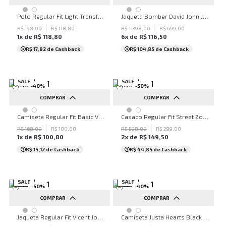
PP
P
M
G
GG
PP
P
M
G
GG
Polo Regular Fit Light Transfer Verde Claro John John Masculina
Jaqueta Bomber David John John Masculina
XGG
R$
198
,
00
R$
118
,
80
R$
1
.
398
,
00
R$
699
,
00
1
x de
R$
118
,
80
6
x de
R$
116
,
50
R$ 17,82
de Cashback
R$ 104,85
de Cashback
SALE
SALE
-
40
%
-
50
%
COMPRAR
COMPRAR
PP
P
M
G
GG
PP
P
M
G
GG
Camiseta Regular Fit Basic Verde Joh John Masculina
Casaco Regular Fit Street Zone John John Masculino
XGG
XGG
R$
168
,
00
R$
100
,
80
R$
598
,
00
R$
299
,
00
1
x de
R$
100
,
80
2
x de
R$
149
,
50
R$ 15,12
de Cashback
R$ 44,85
de Cashback
SALE
SALE
-
50
%
-
40
%
COMPRAR
COMPRAR
PP
P
M
G
GG
PP
P
M
G
GG
Jaqueta Regular Fit Vicent John John Masculina
Camiseta Justa Hearts Black John John Feminina