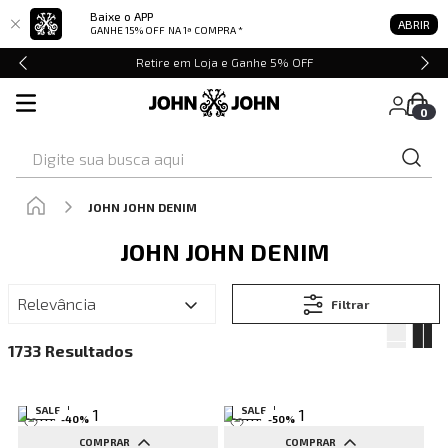
Baixe o APP
ABRIR
GANHE 15% OFF
NA 1ª COMPRA *
Retire em Loja e Ganhe 5% OFF
0
Digite sua busca aqui
JOHN JOHN DENIM
JOHN JOHN DENIM
Relevância
Filtrar
1733
SALE
SALE
-
40
%
-
50
%
COMPRAR
COMPRAR