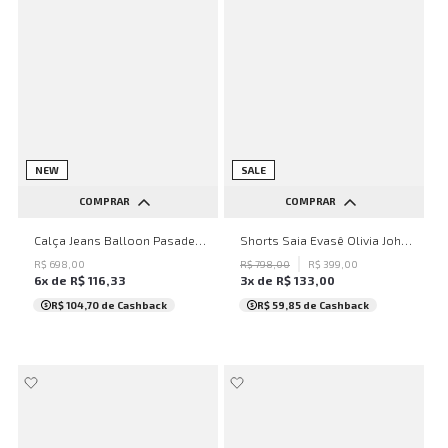
NEW
SALE
COMPRAR
COMPRAR
32
34
36
38
40
34
36
38
40
42
Calça Jeans Balloon Pasadena John John Feminina
Shorts Saia Evasê Olivia John John Feminino
42
44
46
48
50
44
46
48
50
R$
698
,
00
R$
798
,
00
R$
399
,
00
6
x de
R$
116
,
33
3
x de
R$
133
,
00
...
R$ 104,70
de Cashback
R$ 59,85
de Cashback