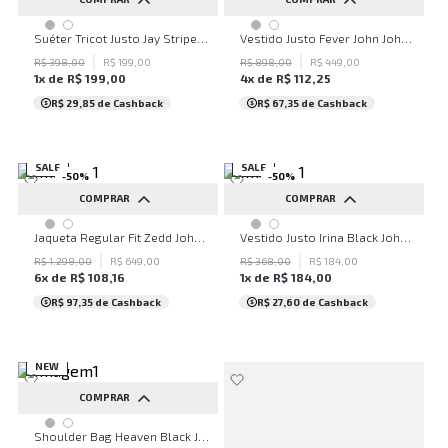
PP
P
M
G
GG
PP
P
M
G
GG
Suéter Tricot Justo Jay Stripes John John Masculino
Vestido Justo Fever John John Feminino
R$
398
,
00
R$
199
,
00
R$
898
,
00
R$
449
,
00
1
x de
R$
199
,
00
4
x de
R$
112
,
25
R$ 29,85
de Cashback
R$ 67,35
de Cashback
SALE
SALE
-
50
%
-
50
%
COMPRAR
COMPRAR
PP
P
M
G
GG
PP
P
M
G
GG
Jaqueta Regular Fit Zedd John John Masculina
Vestido Justo Irina Black John John Feminino
R$
1
.
298
,
00
R$
649
,
00
R$
368
,
00
R$
184
,
00
6
x de
R$
108
,
16
1
x de
R$
184
,
00
R$ 97,35
de Cashback
R$ 27,60
de Cashback
NEW
COMPRAR
UN
Shoulder Bag Heaven Black John John Feminina