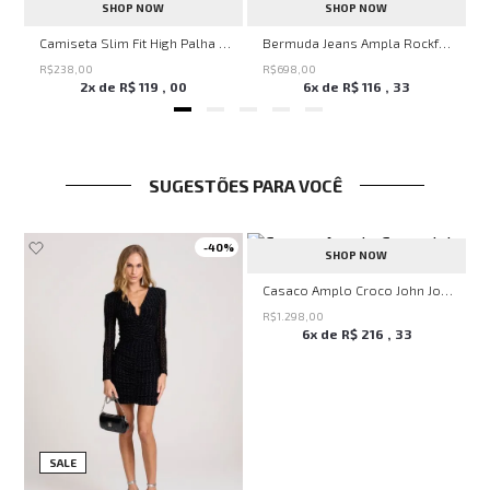
SHOP NOW
SHOP NOW
ircle John John Feminina
Camiseta Slim Fit High Palha John John Masculina
Bermuda Jeans Ampla Rockford John John Feminina
R$
238
,
00
R$
698
,
00
2
x de
R$
119
,
00
6
x de
R$
116
,
33
SUGESTÕES PARA VOCÊ
-
40%
SHOP NOW
harlotte John John Feminino
Casaco Amplo Croco John John Feminino
R$
1.298
,
00
6
x de
R$
216
,
33
SALE