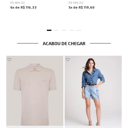
R$
698
,
00
R$
598
,
00
6
x de
R$
116
,
33
5
x de
R$
119
,
60
ACABOU DE CHEGAR