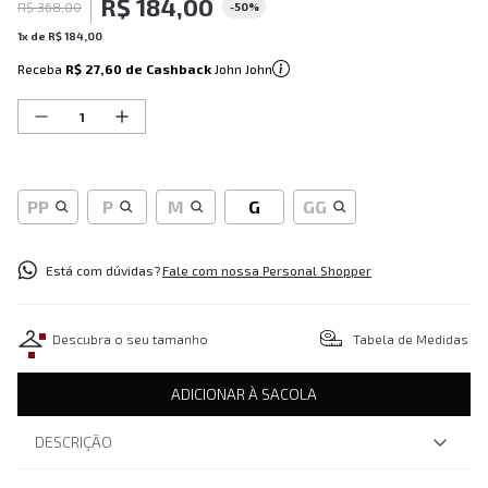
R$
184
,
00
R$
368
,
00
-
50%
1
x de
R$
184
,
00
Receba
R$ 27,60
de Cashback
John John
PP
P
M
G
GG
Está com dúvidas?
Fale com nossa Personal Shopper
Descubra o seu tamanho
Tabela de Medidas
ADICIONAR À SACOLA
DESCRIÇÃO