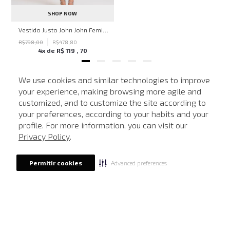
SHOP NOW
Vestido Justo John John Feminino
R$
798
,
00
R$
478
,
80
4
x de
R$
119
,
70
We use cookies and similar technologies to improve
your experience, making browsing more agile and
MAIS VISTOS
customized, and to customize the site according to
ATENDIMENTO
your preferences, according to your habits and your
profile. For more information, you can visit our
-
40%
-
40%
Privacy Policy
.
Advanced preferences
Permitir cookies
SALE
SALE