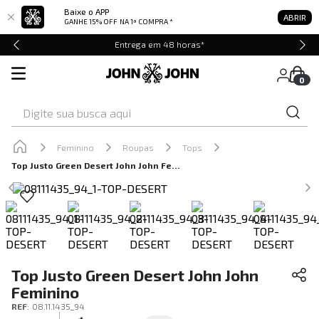
Baixe o APP
ABRIR
GANHE 15% OFF
NA 1ª COMPRA *
Entrega em 48 horas*
0
Digite sua busca aqui
Feminino
Roupas
Tops
Top Justo Green Desert John John Feminino
Top Justo Green Desert John John
Feminino
REF
:
08.11.1435_94