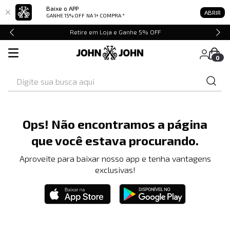
Baixe o APP
ABRIR
GANHE 15% OFF
NA 1ª COMPRA *
Retire em Loja e Ganhe 5% OFF
0
Digite sua busca aqui
Ops! Não encontramos a página
que você estava procurando.
Aproveite para baixar nosso app e tenha vantagens
exclusivas!