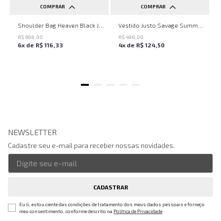
COMPRAR
COMPRAR
UN
PP
P
M
G
Shoulder Bag Heaven Black John John Feminina
Vestido Justo Savage Summer John John Feminino
R$
698
,
00
R$
498
,
00
6
x de
R$
116
,
33
4
x de
R$
124
,
50
NEWSLETTER
Cadastre seu e-mail para receber nossas novidades.
CADASTRAR
Eu li, estou ciente das condições de tratamento dos meus dados pessoais e forneço
meu consentimento, conforme descrito na
Política de Privacidade