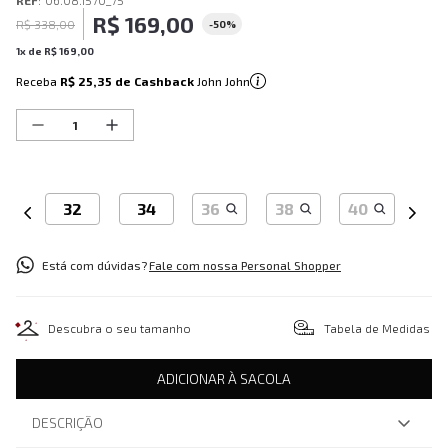
REF
:
06.08.1570_75
R$
169
,
00
R$
338
,
00
-
50%
1
x de
R$
169
,
00
Receba
R$ 25,35
de Cashback
John John
32
34
36
38
40
Está com dúvidas?
Fale com nossa Personal Shopper
Descubra o seu tamanho
Tabela de Medidas
ADICIONAR À SACOLA
DESCRIÇÃO