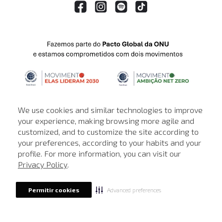
We use cookies and similar technologies to improve
your experience, making browsing more agile and
customized, and to customize the site according to
ATENDIMENTO
your preferences, according to your habits and your
profile. For more information, you can visit our
© © Copyright 2000-2026 - Todos os direitos reservados. A Loja de
Privacy Policy
.
John John reserva-se no direito de corrigir ou alterar informações
como: preços, promoções e disponibilidade de estoque a qualquer
momento.
Advanced preferences
Permitir cookies
Em caso de dúvidas:
0800 990 5500.
Horário de Atendimento
das 8h às 20h de segunda a sábado, exceto
feriados.
Rua Othão 405, Vila Leopoldina, São Paulo - SP | CEP: 05313-020 | CNPJ:
49.669.856/0001-43