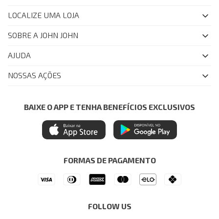
LOCALIZE UMA LOJA
SOBRE A JOHN JOHN
Quem Somos
AJUDA
Nossas Lojas
FAQ
NOSSAS AÇÕES
John John Club
Central de Atendimento
Livelo
Política de Privacidade
Minha Conta
Azul Fidelidade
BAIXE O APP E TENHA BENEFÍCIOS EXCLUSIVOS
Painel de Privacidade
Trocas e Devoluções
Mastercard
Central de Preferências
Regulamentos
Itau Personnalite
Ética e Sustentabilidade
Seja um Revendedor
Denim Guide
ModaComVerso
Seja um Franqueado
FORMAS DE PAGAMENTO
APP
Drop Your Jeans
FOLLOW US