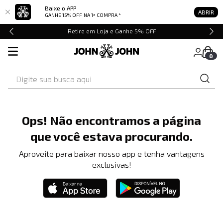
Baixe o APP
ABRIR
GANHE 15% OFF
NA 1ª COMPRA *
Retire em Loja e Ganhe 5% OFF
0
Digite sua busca aqui
Ops! Não encontramos a página
que você estava procurando.
Aproveite para baixar nosso app e tenha vantagens
exclusivas!