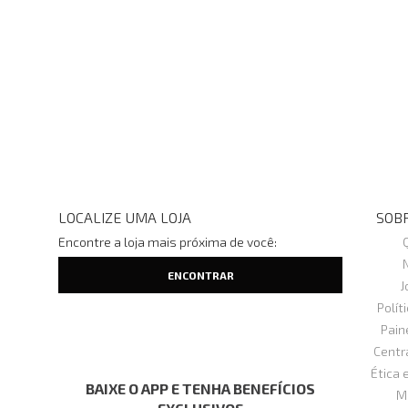
LOCALIZE UMA LOJA
SOBR
Encontre a loja mais próxima de você:
J
Polít
Pain
Centr
Ética 
BAIXE O APP E TENHA BENEFÍCIOS
M