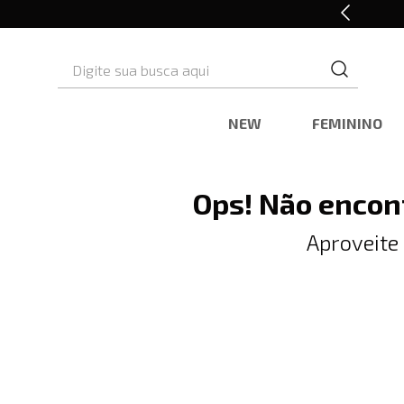
10% OFF* na primeira compra
Digite sua busca aqui
NEW
FEMININO
Ops! Não encon
Aproveite