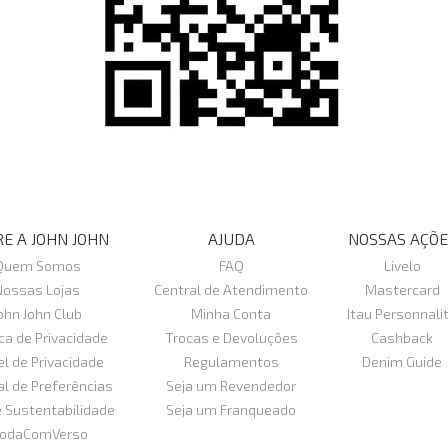
E A JOHN JOHN
AJUDA
NOSSAS AÇÕE
Quem Somos
FAQ
Livelo
Nossas Lojas
Central de Atendimento
Mastercard
ohn John Club
Minha Conta
Itau Personnali
ica de Privacidade
Trocas e Devoluções
Cashback
el de Privacidade
Regulamentos
Denim Guide
al de Preferências
Seja um Revendedor
e Sustentabilidade
Seja um Franqueado
odaComVerso