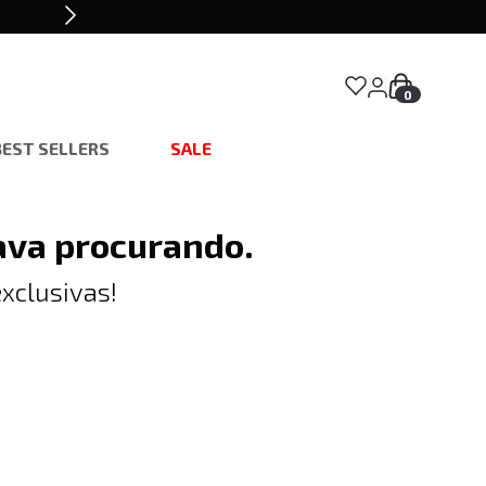
0
BEST SELLERS
SALE
ava procurando.
xclusivas!