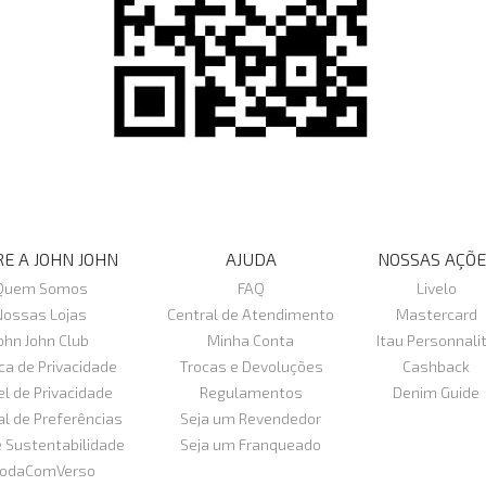
E A JOHN JOHN
AJUDA
NOSSAS AÇÕE
Quem Somos
FAQ
Livelo
Nossas Lojas
Central de Atendimento
Mastercard
ohn John Club
Minha Conta
Itau Personnali
ica de Privacidade
Trocas e Devoluções
Cashback
el de Privacidade
Regulamentos
Denim Guide
al de Preferências
Seja um Revendedor
e Sustentabilidade
Seja um Franqueado
odaComVerso