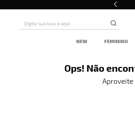
10% OFF* na primeira compra
Digite sua busca aqui
NEW
FEMININO
Ops! Não encon
Aproveite