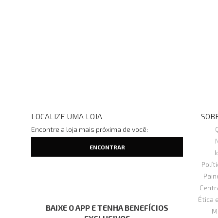
LOCALIZE UMA LOJA
SOBR
Encontre a loja mais próxima de você:
J
Polít
Pain
Centr
Ética 
BAIXE O APP E TENHA BENEFÍCIOS
M