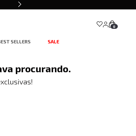
0
BEST SELLERS
SALE
ava procurando.
xclusivas!