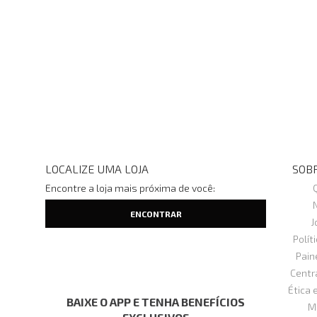
LOCALIZE UMA LOJA
SOBR
Encontre a loja mais próxima de você:
J
Polít
Pain
Centr
Ética 
BAIXE O APP E TENHA BENEFÍCIOS
M