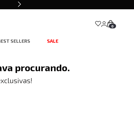
0
BEST SELLERS
SALE
ava procurando.
xclusivas!