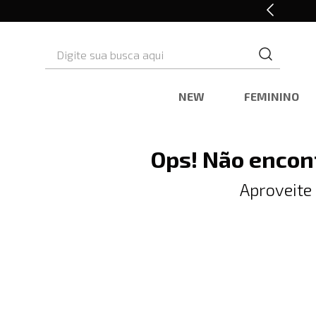
10% OFF* na primeira compra
Digite sua busca aqui
NEW
FEMININO
Ops! Não encon
Aproveite