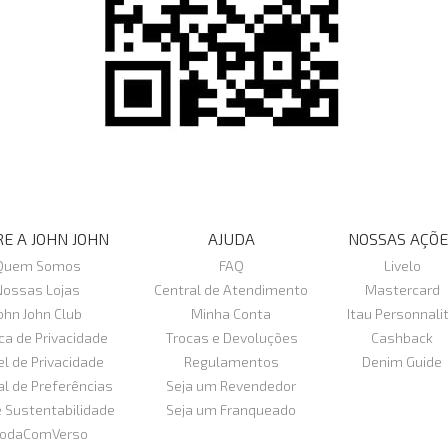
E A JOHN JOHN
AJUDA
NOSSAS AÇÕE
Quem Somos
FAQ
Livelo
Nossas Lojas
Central de Atendimento
Mastercard
ohn John Club
Minha Conta
Itau Personnali
ica de Privacidade
Trocas e Devoluções
Cashback
el de Privacidade
Regulamentos
Denim Guide
al de Preferências
Seja um Revendedor
e Sustentabilidade
Seja um Franqueado
odaComVerso