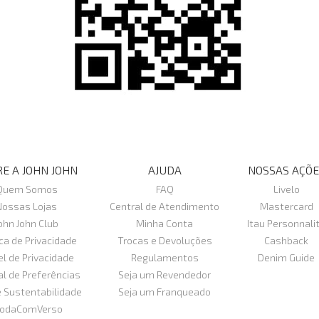
E A JOHN JOHN
AJUDA
NOSSAS AÇÕE
Quem Somos
FAQ
Livelo
Nossas Lojas
Central de Atendimento
Mastercard
ohn John Club
Minha Conta
Itau Personnali
ica de Privacidade
Trocas e Devoluções
Cashback
el de Privacidade
Regulamentos
Denim Guide
al de Preferências
Seja um Revendedor
e Sustentabilidade
Seja um Franqueado
odaComVerso