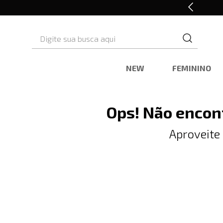
10% OFF* na primeira compra
Digite sua busca aqui
NEW
FEMININO
Ops! Não encon
Aproveite