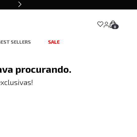
0
BEST SELLERS
SALE
ava procurando.
xclusivas!