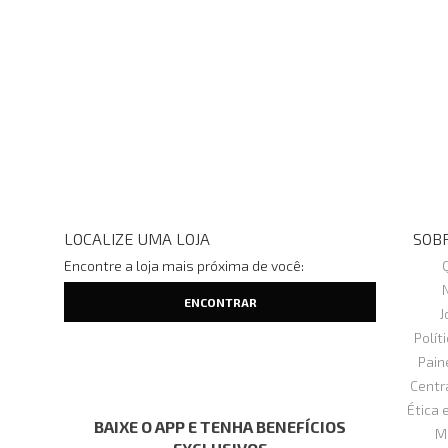
LOCALIZE UMA LOJA
SOBR
Encontre a loja mais próxima de você:
J
Polít
Pain
Centr
Ética 
BAIXE O APP E TENHA BENEFÍCIOS
M