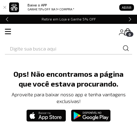
Baixe o APP
ABRIR
GANHE 15% OFF
NA 1ª COMPRA *
Retire em Loja e Ganhe 5% OFF
0
Digite sua busca aqui
Ops! Não encontramos a página
que você estava procurando.
Aproveite para baixar nosso app e tenha vantagens
exclusivas!