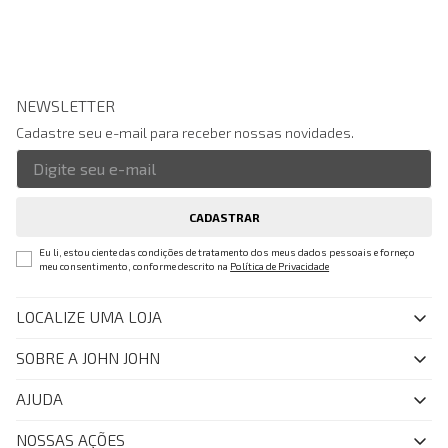
NEWSLETTER
Cadastre seu e-mail para receber nossas novidades.
CADASTRAR
Eu li, estou ciente das condições de tratamento dos meus dados pessoais e forneço
meu consentimento, conforme descrito na
Política de Privacidade
LOCALIZE UMA LOJA
SOBRE A JOHN JOHN
Quem Somos
AJUDA
Nossas Lojas
FAQ
NOSSAS AÇÕES