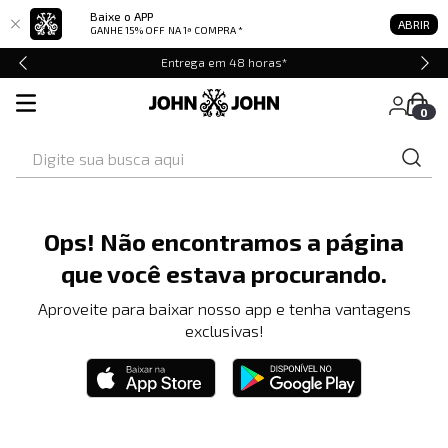
Baixe o APP
ABRIR
GANHE 15% OFF
NA 1ª COMPRA *
Entrega em 48 horas*
0
Digite sua busca aqui
Ops! Não encontramos a página
que você estava procurando.
Aproveite para baixar nosso app e tenha vantagens
exclusivas!