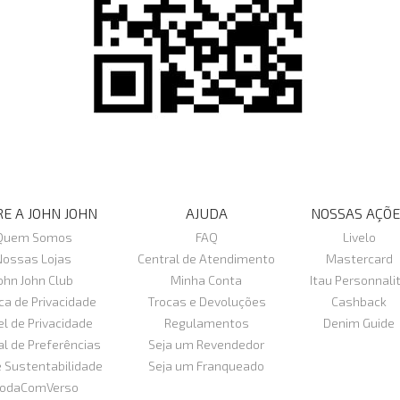
E A JOHN JOHN
AJUDA
NOSSAS AÇÕE
Quem Somos
FAQ
Livelo
Nossas Lojas
Central de Atendimento
Mastercard
ohn John Club
Minha Conta
Itau Personnali
ica de Privacidade
Trocas e Devoluções
Cashback
el de Privacidade
Regulamentos
Denim Guide
al de Preferências
Seja um Revendedor
e Sustentabilidade
Seja um Franqueado
odaComVerso