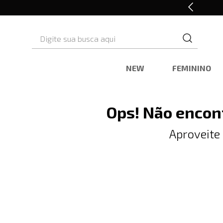
10% OFF* na primeira compra
Digite sua busca aqui
NEW
FEMININO
Ops! Não encon
Aproveite