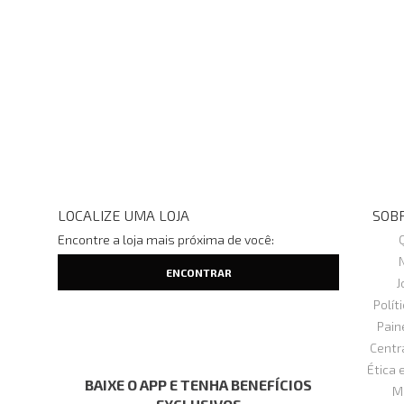
LOCALIZE UMA LOJA
SOBR
Encontre a loja mais próxima de você:
J
Polít
Pain
Centr
Ética 
BAIXE O APP E TENHA BENEFÍCIOS
M