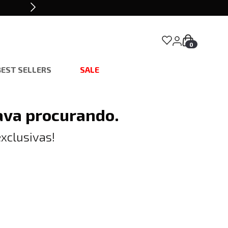
0
BEST SELLERS
SALE
ava procurando.
xclusivas!