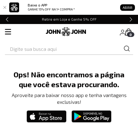
Baixe o APP
ABRIR
GANHE 15% OFF
NA 1ª COMPRA *
Retire em Loja e Ganhe 5% OFF
0
Digite sua busca aqui
Ops! Não encontramos a página
que você estava procurando.
Aproveite para baixar nosso app e tenha vantagens
exclusivas!