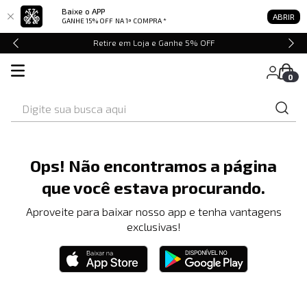
Baixe o APP
ABRIR
GANHE 15% OFF
NA 1ª COMPRA *
Retire em Loja e Ganhe 5% OFF
0
Digite sua busca aqui
Ops! Não encontramos a página
que você estava procurando.
Aproveite para baixar nosso app e tenha vantagens
exclusivas!