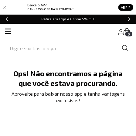
Baixe o APP
ABRIR
GANHE 15% OFF
NA 1ª COMPRA *
Retire em Loja e Ganhe 5% OFF
0
Digite sua busca aqui
Ops! Não encontramos a página
que você estava procurando.
Aproveite para baixar nosso app e tenha vantagens
exclusivas!