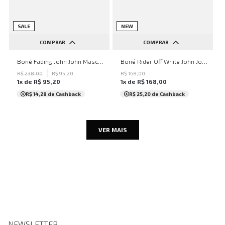
SALE
NEW
COMPRAR
COMPRAR
UN
UN
Boné Fading John John Masculino
Boné Rider Off White John John Masculino
R$
238
,
00
R$
95
,
20
R$
168
,
00
1
x de
R$
95
,
20
1
x de
R$
168
,
00
R$ 14,28
de Cashback
R$ 25,20
de Cashback
VER MAIS
NEWSLETTER