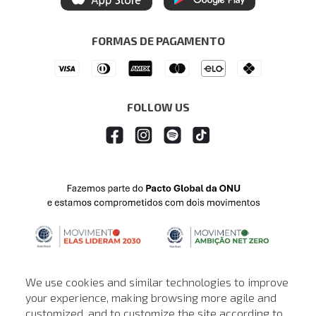
Itau Personnalite
Ética e Sustentabilidade
Seja um Revendedor
Denim Guide
ModaComVerso
Seja um Franqueado
FORMAS DE PAGAMENTO
APP
Drop Your Jeans
FOLLOW US
We use cookies and similar technologies to improve
your experience, making browsing more agile and
customized, and to customize the site according to