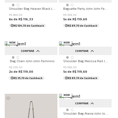
UN
UN
Shoulder Bag Heaven Black John John Feminina
Baguette Party John John Feminina
R$
698
,
00
R$
598
,
00
6
x de
R$
116
,
33
5
x de
R$
119
,
60
R$ 104,70
de Cashback
R$ 89,70
de Cashback
NEW
NEW
COMPRAR
COMPRAR
UN
UN
Bag Chain John John Feminino
Shoulder Bag Melissa Red John John Feminina
R$
238
,
00
R$
598
,
00
2
x de
R$
119
,
00
5
x de
R$
119
,
60
R$ 35,70
de Cashback
R$ 89,70
de Cashback
NEW
COMPRAR
UN
Shoulder Bag Alexia John John Feminina