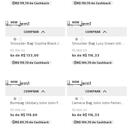
R$ 119,70
de Cashback
R$ 110,70
de Cashback
NEW
NEW
COMPRAR
COMPRAR
UN
UN
Shoulder Bag Sophia Black John John Feminina
Shoulder Bag Lucy Green John John Feminina
R$
798
,
00
R$
698
,
00
6
x de
R$
133
,
00
6
x de
R$
116
,
33
R$ 119,70
de Cashback
R$ 104,70
de Cashback
NEW
NEW
COMPRAR
COMPRAR
UN
UN
Bumbag Utilitary John John Feminina
Camera Bag John John Feminina
R$
598
,
00
R$
698
,
00
5
x de
R$
119
,
60
6
x de
R$
116
,
33
R$ 89,70
de Cashback
R$ 104,70
de Cashback