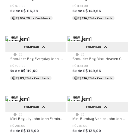
R$
698
,
00
R$
898
,
00
6
x de
R$
116
,
33
6
x de
R$
149
,
66
R$ 104,70
de Cashback
R$ 134,70
de Cashback
NEW
NEW
COMPRAR
COMPRAR
UN
UN
Shoulder Bag Everyday John John Feminina
Shoulder Bag Maxi Heaven Caf John John Feminina
R$
598
,
00
R$
898
,
00
5
x de
R$
119
,
60
6
x de
R$
149
,
66
R$ 89,70
de Cashback
R$ 134,70
de Cashback
NEW
NEW
COMPRAR
COMPRAR
UN
UN
Mini Bag Lily John John Feminina
Mini Bumbag Venice John John Feminina
R$
798
,
00
R$
738
,
00
6
x de
R$
133
,
00
6
x de
R$
123
,
00