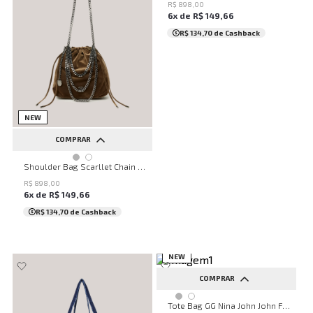
R$
898
,
00
6
x de
R$
149
,
66
R$ 134,70
de Cashback
NEW
COMPRAR
UN
Shoulder Bag Scarllet Chain John John Feminina
R$
898
,
00
6
x de
R$
149
,
66
R$ 134,70
de Cashback
NEW
COMPRAR
UN
Tote Bag GG Nina John John Feminina