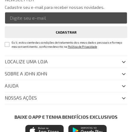
Cadastre seu e-mail para receber nossas novidades.
CADASTRAR
Eu li, estou ciente das condições de tratamento dos meus dados pessoais e forneço
meu consentimento, conforme descrito na
Política de Privacidade
LOCALIZE UMA LOJA
SOBRE A JOHN JOHN
Quem Somos
AJUDA
Nossas Lojas
FAQ
NOSSAS AÇÕES
John John Club
Central de Atendimento
Livelo
Política de Privacidade
Minha Conta
Azul Fidelidade
BAIXE O APP E TENHA BENEFÍCIOS EXCLUSIVOS
Painel de Privacidade
Trocas e Devoluções
Mastercard
Central de Preferências
Regulamentos