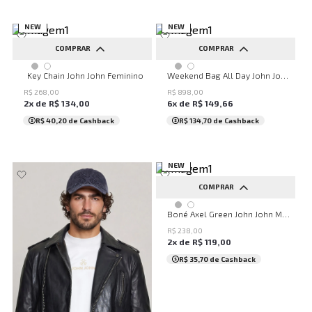
NEW
NEW
COMPRAR
COMPRAR
UN
UN
Key Chain John John Feminino
Weekend Bag All Day John John Masculina
R$
268
,
00
R$
898
,
00
2
x de
R$
134
,
00
6
x de
R$
149
,
66
R$ 40,20
de Cashback
R$ 134,70
de Cashback
NEW
COMPRAR
UN
Boné Axel Green John John Masculino
R$
238
,
00
2
x de
R$
119
,
00
R$ 35,70
de Cashback