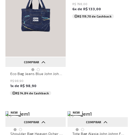
R$
798
,
00
6
x de
R$
133
,
00
R$ 119,70
de Cashback
COMPRAR
UN
Eco Bag Jeans Blue John John Feminina
R$
98
,
90
1
x de
R$
98
,
90
R$ 14,84
de Cashback
NEW
NEW
COMPRAR
COMPRAR
UN
UN
Shoulder Bag Heaven Ocher John John Feminina
Tote Bag Alexia John Johnn Feminina