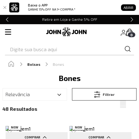
Baixe o APP
ABRIR
GANHE 15% OFF
NA 1ª COMPRA *
Retire em Loja e Ganhe 5% OFF
0
Digite sua busca aqui
Bolsas
Bones
Bones
Relevância
Filtrar
48
NEW
NEW
COMPRAR
COMPRAR