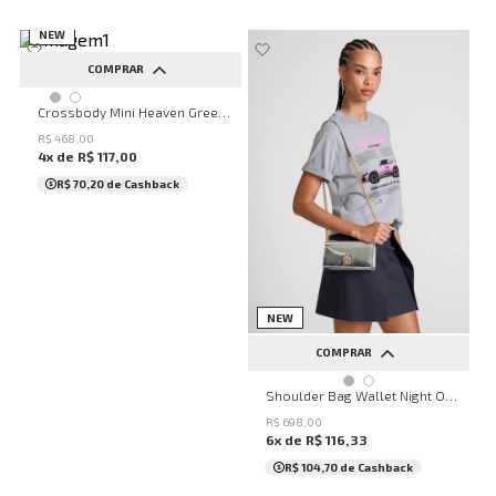
NEW
COMPRAR
UN
Crossbody Mini Heaven Green John John Feminina
R$
468
,
00
4
x de
R$
117
,
00
R$ 70,20
de Cashback
NEW
COMPRAR
UN
Shoulder Bag Wallet Night Out John John Feminina
R$
698
,
00
6
x de
R$
116
,
33
R$ 104,70
de Cashback