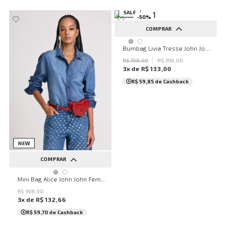
SALE
-
50
%
COMPRAR
UN
Bumbag Livia Tresse John John Feminina
R$
798
,
00
R$
399
,
00
3
x de
R$
133
,
00
R$ 59,85
de Cashback
NEW
COMPRAR
UN
Mini Bag Alice John John Feminina
R$
398
,
00
3
x de
R$
132
,
66
R$ 59,70
de Cashback