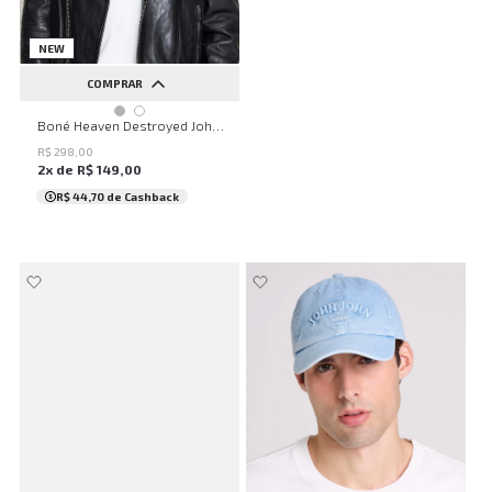
NEW
COMPRAR
UN
Boné Heaven Destroyed John John Masculino
R$
298
,
00
2
x de
R$
149
,
00
R$ 44,70
de Cashback