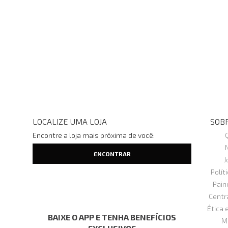
LOCALIZE UMA LOJA
SOBR
Encontre a loja mais próxima de você:
J
Polít
Pain
Centr
Ética 
BAIXE O APP E TENHA BENEFÍCIOS
M