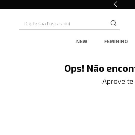
10% OFF* na primeira compra
Digite sua busca aqui
NEW
FEMININO
Ops! Não encon
Aproveite