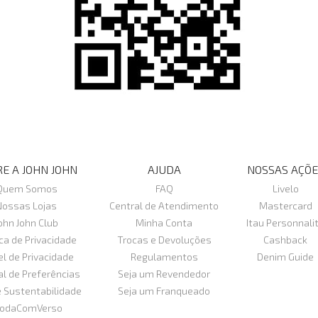
E A JOHN JOHN
AJUDA
NOSSAS AÇÕE
Quem Somos
FAQ
Livelo
Nossas Lojas
Central de Atendimento
Mastercard
ohn John Club
Minha Conta
Itau Personnali
ica de Privacidade
Trocas e Devoluções
Cashback
el de Privacidade
Regulamentos
Denim Guide
al de Preferências
Seja um Revendedor
e Sustentabilidade
Seja um Franqueado
odaComVerso