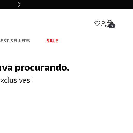
0
BEST SELLERS
SALE
ava procurando.
xclusivas!