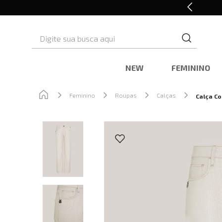
Cashback nas compras
Digite sua busca aqui
NEW
FEMININO
Feminino
Roupas
Calças
Calça C