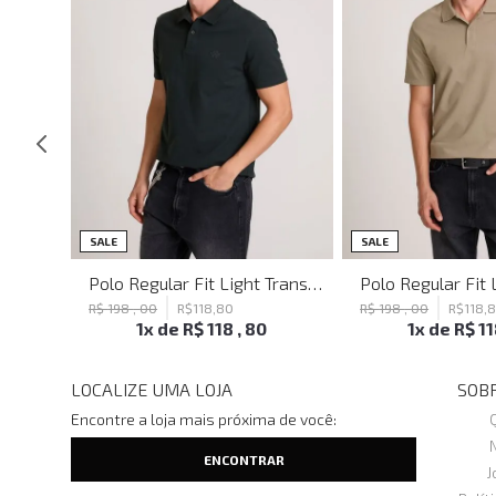
SALE
SALE
Blusa Justa Tattoo Black John John Feminina
Polo Regular Fit Light Transfer Verde Escuro John John Masculina
R$
198
,
00
R$
118
,
80
R$
198
,
00
R$
118
,
1
x de
R$
118
,
80
1
x de
R$
1
LOCALIZE UMA LOJA
SOBR
Encontre a loja mais próxima de você:
J