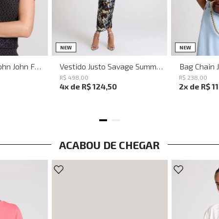
PP
P
M
G
NEW
NEW
Baguette Party John John Feminina
Vestido Justo Savage Summer John John Feminino
Bag Chain 
R$
498
,
00
R$
238
,
00
4
x de
R$
124
,
50
2
x de
R$
1
ACABOU DE CHEGAR