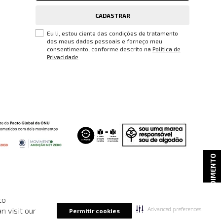
CADASTRAR
Eu li, estou ciente das condições de tratamento
dos meus dados pessoais e forneço meu
consentimento, conforme descrito na
Política de
Privacidade
ATENDIMENTO
to
reços, promoções e disponibilidade de estoque a qualquer momento.
Advanced preferences
n visit our
Permitir cookies
.