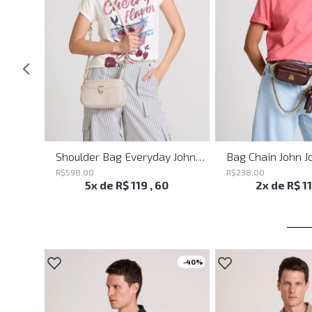
Shoulder Bag Heaven Black John John Feminina
Shoulder Bag Everyday John John Feminina
Bag Chain John J
R$
598
,
00
R$
238
,
00
5
x de
R$
119
,
60
2
x de
R$
1
-
40%