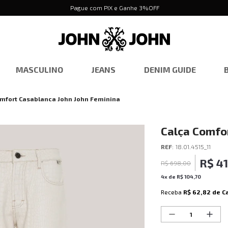
Pague com PIX e Ganhe 3%OFF
MASCULINO
JEANS
DENIM GUIDE
omfort Casablanca John John Feminina
Calça Comfo
Feminina
REF
:
18.01.4515_11
R$
4
R$
698
,
00
4
x de
R$
104
,
70
Receba
R$ 62,82
de C