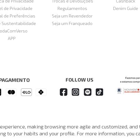
ica de Privacidade
Trocas e Devoluções
Cashback
el de Privacidade
Regulamentos
Denim Guide
al de Preferências
Seja um Revendedor
e Sustentabilidade
Seja um Franqueado
odaComVerso
APP
FOLLOW US
 PAGAMENTO
 experience, making browsing more agile and customized, and 
e John John reserva-se no direito de corrigir ou alterar informações como: p
Em caso de dúvidas:
0800 990 5500.
g to your habits and your profile. For more information, you ca
Horário de Atendimento
das 8h às 20h de segunda a sábado, exceto feriados