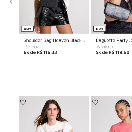
UN
UN
NEW
NEW
Shoulder Bag Heaven Black John John Feminina
R$
698
,
00
R$
598
,
00
6
x de
R$
116
,
33
5
x de
R$
119
,
60