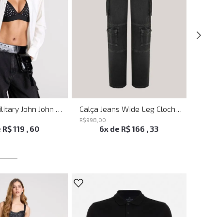
Bumbag Utilitary John John Feminina
Calça Jeans Wide Leg Clochard Cargo Black John John Feminina
R$
998
,
00
R$
398
e
R$
119
,
60
6
x de
R$
166
,
33