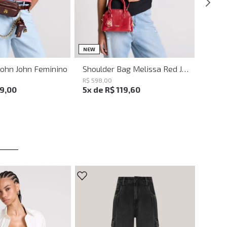
UN
UN
NEW
John John Feminino
Shoulder Bag Melissa Red John John Feminina
R$
598
,
00
19
,
00
5
x de
R$
119
,
60