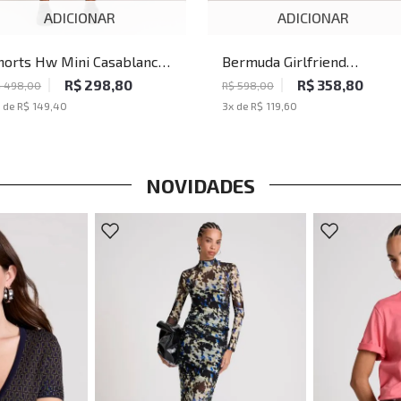
ADICIONAR
ADICIONAR
Bermuda Girlfriend
horts Hw Mini Casablanca
Casablanca John John
ohn John Feminino
R$ 358,80
R$ 298,80
R$ 598,00
$ 498,00
Feminina
3
x de
R$ 119,60
 de
R$ 149,40
NOVIDADES