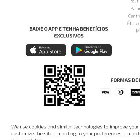
Polít
Pain
Centr
Ética 
BAIXE O APP E TENHA BENEFÍCIOS
M
EXCLUSIVOS
FORMAS DE
We use cookies and similar technologies to improve your
© © Copyright 2000-2024 - Todos os direitos reservados. A Loja d
customize the site according to your preferences, accordin