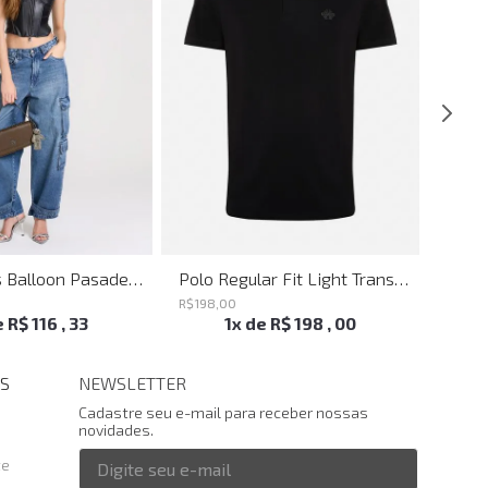
Calça Jeans Balloon Pasadena John John Feminina
Polo Regular Fit Light Transfer Preto John John Masculina
R$
198
,
00
R$
198
,
e
R$
116
,
33
1
x de
R$
198
,
00
S
NEWSLETTER
Cadastre seu e-mail para receber nossas
novidades.
te