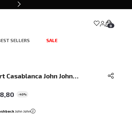
0
BEST SELLERS
SALE
rt Casablanca John John
18
,
80
-
40%
ashback
John John