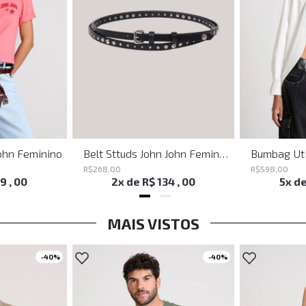
ohn Feminino
Belt Sttuds John John Feminino
R$
268
,
00
R$
598
,
00
19
,
00
2
x de
R$
134
,
00
5
x d
MAIS VISTOS
-
40%
-
40%