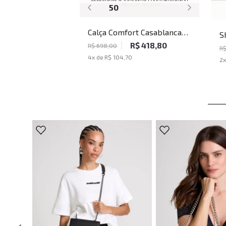
50
Calça Comfort Casablanca
S
John John Feminina
R$ 418,80
J
R$ 698,00
R
4
x de
R$ 104,70
2
x