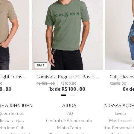
SALE
Polo Regular Fit Light Transfer Bege Médio John John Masculina
Camiseta Regular Fit Basic Verde Joh John Masculina
80
R$
168
,
00
R$
100
,
80
R$
698
,
00
18
,
80
1
x de
R$
100
,
80
6
x d
E A JOHN JOHN
AJUDA
NOSSAS AÇÕE
Quem Somos
FAQ
Livelo
Nossas Lojas
Central de Atendimento
Mastercard
ohn John Club
Minha Conta
Itau Personnali