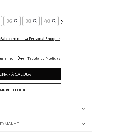
36
38
40
Fale com nossa Personal Shopper
tamanho
Tabela de Medidas
IONAR À SACOLA
MPRE O LOOK
 TAMANHO