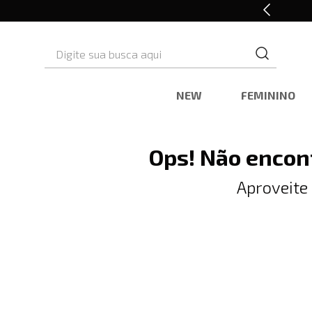
10% OFF* na primeira compra
Digite sua busca aqui
NEW
FEMININO
Ops! Não encon
Aproveite