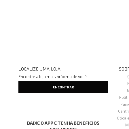
LOCALIZE UMA LOJA
SOBR
Encontre a loja mais próxima de você:
J
Polít
Pain
Centr
Ética 
BAIXE O APP E TENHA BENEFÍCIOS
M