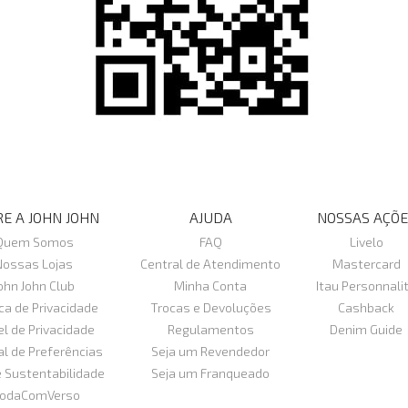
E A JOHN JOHN
AJUDA
NOSSAS AÇÕE
Quem Somos
FAQ
Livelo
Nossas Lojas
Central de Atendimento
Mastercard
ohn John Club
Minha Conta
Itau Personnali
ica de Privacidade
Trocas e Devoluções
Cashback
el de Privacidade
Regulamentos
Denim Guide
al de Preferências
Seja um Revendedor
e Sustentabilidade
Seja um Franqueado
odaComVerso