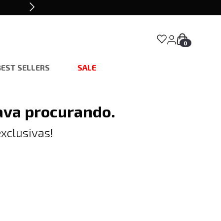
0
BEST SELLERS
SALE
ava procurando.
xclusivas!