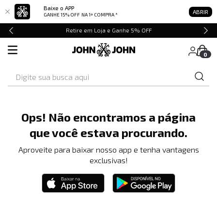
Baixe o APP
ABRIR
GANHE 15% OFF
NA 1ª COMPRA *
Retire em Loja e Ganhe 5% OFF
0
Digite sua busca aqui
Ops! Não encontramos a página
que você estava procurando.
Aproveite para baixar nosso app e tenha vantagens
exclusivas!