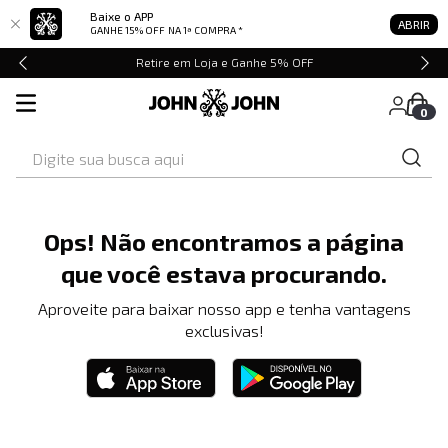
Baixe o APP
ABRIR
GANHE 15% OFF
NA 1ª COMPRA *
Retire em Loja e Ganhe 5% OFF
0
Digite sua busca aqui
Ops! Não encontramos a página
que você estava procurando.
Aproveite para baixar nosso app e tenha vantagens
exclusivas!