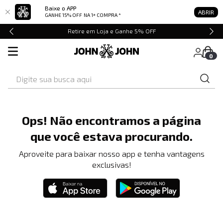
Baixe o APP
ABRIR
GANHE 15% OFF
NA 1ª COMPRA *
Retire em Loja e Ganhe 5% OFF
0
Digite sua busca aqui
Ops! Não encontramos a página
que você estava procurando.
Aproveite para baixar nosso app e tenha vantagens
exclusivas!