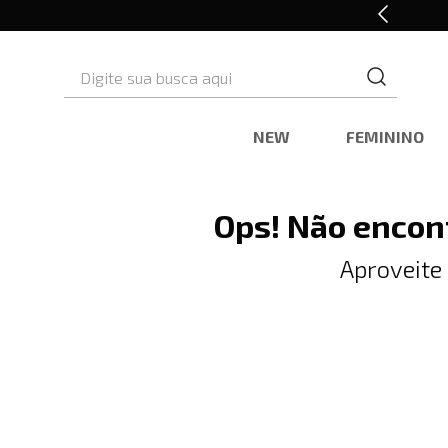
10% OFF* na primeira compra
Digite sua busca aqui
NEW
FEMININO
Ops! Não encon
Aproveite