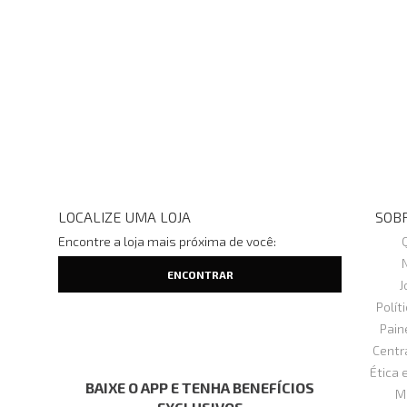
LOCALIZE UMA LOJA
SOBR
Encontre a loja mais próxima de você:
J
Polít
Pain
Centr
Ética 
BAIXE O APP E TENHA BENEFÍCIOS
M