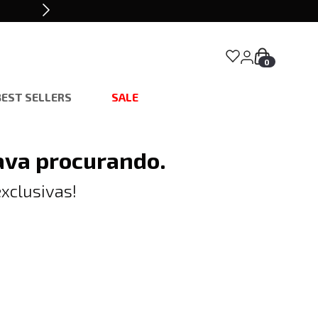
0
BEST SELLERS
SALE
ava procurando.
xclusivas!