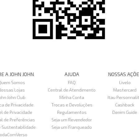
E A JOHN JOHN
AJUDA
NOSSAS AÇÕE
Quem Somos
FAQ
Livelo
Nossas Lojas
Central de Atendimento
Mastercard
ohn John Club
Minha Conta
Itau Personnali
ica de Privacidade
Trocas e Devoluções
Cashback
el de Privacidade
Regulamentos
Denim Guide
al de Preferências
Seja um Revendedor
e Sustentabilidade
Seja um Franqueado
odaComVerso