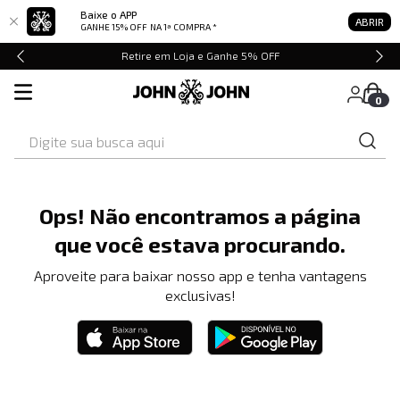
Baixe o APP
ABRIR
GANHE 15% OFF
NA 1ª COMPRA *
Retire em Loja e Ganhe 5% OFF
0
Digite sua busca aqui
Ops! Não encontramos a página
que você estava procurando.
Aproveite para baixar nosso app e tenha vantagens
exclusivas!