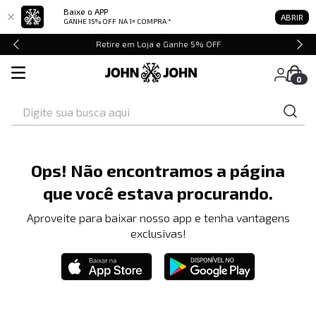
Baixe o APP
ABRIR
GANHE 15% OFF
NA 1ª COMPRA *
Retire em Loja e Ganhe 5% OFF
0
Digite sua busca aqui
Ops! Não encontramos a página
que você estava procurando.
Aproveite para baixar nosso app e tenha vantagens
exclusivas!