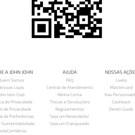
E A JOHN JOHN
AJUDA
NOSSAS AÇÕE
Quem Somos
FAQ
Livelo
Nossas Lojas
Central de Atendimento
Mastercard
ohn John Club
Minha Conta
Itau Personnali
ica de Privacidade
Trocas e Devoluções
Cashback
el de Privacidade
Regulamentos
Denim Guide
al de Preferências
Seja um Revendedor
e Sustentabilidade
Seja um Franqueado
odaComVerso