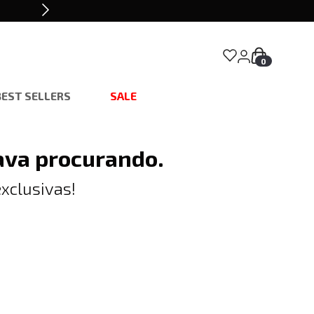
0
BEST SELLERS
SALE
ava procurando.
xclusivas!