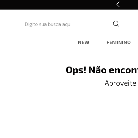
10% OFF* na primeira compra
Digite sua busca aqui
NEW
FEMININO
Ops! Não encon
Aproveite