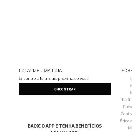
LOCALIZE UMA LOJA
SOBR
Encontre a loja mais próxima de você:
J
Polít
Pain
Centr
Ética 
BAIXE O APP E TENHA BENEFÍCIOS
M