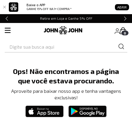
Baixe o APP
ABRIR
GANHE 15% OFF
NA 1ª COMPRA *
Retire em Loja e Ganhe 5% OFF
0
Digite sua busca aqui
Ops! Não encontramos a página
que você estava procurando.
Aproveite para baixar nosso app e tenha vantagens
exclusivas!