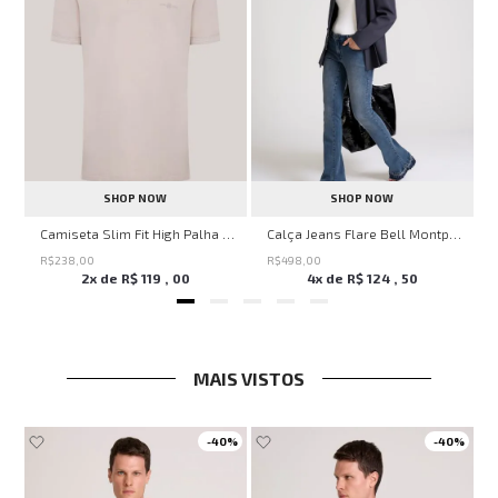
SHOP NOW
SHOP NOW
Savage Summer John John Feminina
Camiseta Slim Fit High Palha John John Masculina
Calça Jeans Flare Bell Montpellier John John Feminina
R$
238
,
00
R$
498
,
00
2
x de
R$
119
,
00
4
x de
R$
124
,
50
MAIS VISTOS
-
40%
-
40%