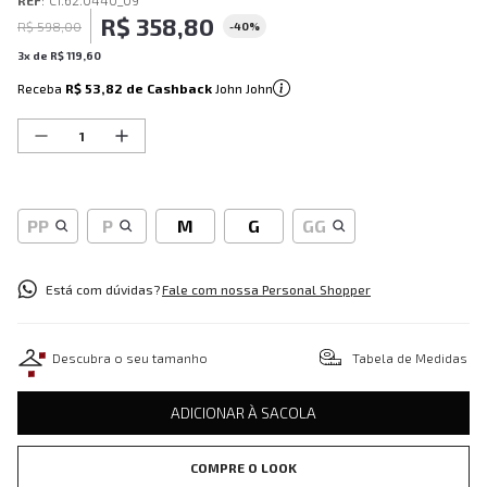
REF
:
C1.62.0440_09
R$
358
,
80
R$
598
,
00
-
40%
3
x de
R$
119
,
60
Receba
R$ 53,82
de Cashback
John John
PP
P
M
G
GG
Está com dúvidas?
Fale com nossa Personal Shopper
Descubra o seu tamanho
Tabela de Medidas
ADICIONAR À SACOLA
COMPRE O LOOK