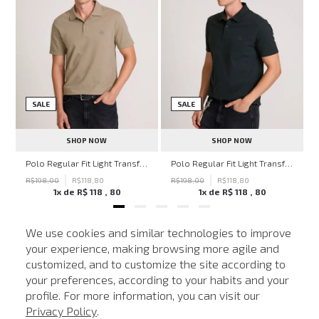
SALE
SALE
SHOP NOW
SHOP NOW
hn John Feminina
Polo Regular Fit Light Transfer Bege Médio John John Masculina
Polo Regular Fit Light Transfer Verde Escuro John John Masculina
R$
198
,
00
R$
118
,
80
R$
198
,
00
R$
118
,
80
1
x de
R$
118
,
80
1
x de
R$
118
,
80
We use cookies and similar technologies to improve
your experience, making browsing more agile and
NEWSLETTER
customized, and to customize the site according to
ATENDIMENTO
Cadastre seu e-mail para receber nossas novidades.
your preferences, according to your habits and your
profile. For more information, you can visit our
Privacy Policy
.