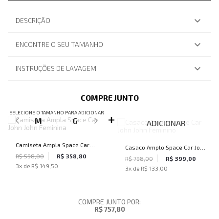
DESCRIÇÃO
ENCONTRE O SEU TAMANHO
INSTRUÇÕES DE LAVAGEM
COMPRE JUNTO
SELECIONE O TAMANHO PARA ADICIONAR
M
G
ADICIONAR
Camiseta Ampla Space Car
Casaco Amplo Space Car John
John John Feminina
R$ 598,00
R$ 358,80
John Feminino
R$ 798,00
R$ 399,00
3
x de
R$ 149,50
3
x de
R$ 133,00
COMPRE JUNTO POR:
R$ 757,80