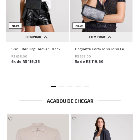
NEW
NEW
COMPRAR
COMPRAR
UN
UN
Shoulder Bag Heaven Black John John Feminina
Baguette Party John John Feminina
R$
698
,
00
R$
598
,
00
6
x de
R$
116
,
33
5
x de
R$
119
,
60
ACABOU DE CHEGAR