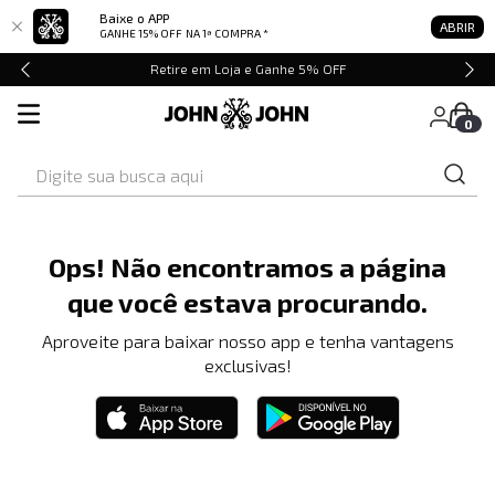
Baixe o APP
ABRIR
GANHE 15% OFF
NA 1ª COMPRA *
Retire em Loja e Ganhe 5% OFF
0
Digite sua busca aqui
Ops! Não encontramos a página
que você estava procurando.
Aproveite para baixar nosso app e tenha vantagens
exclusivas!