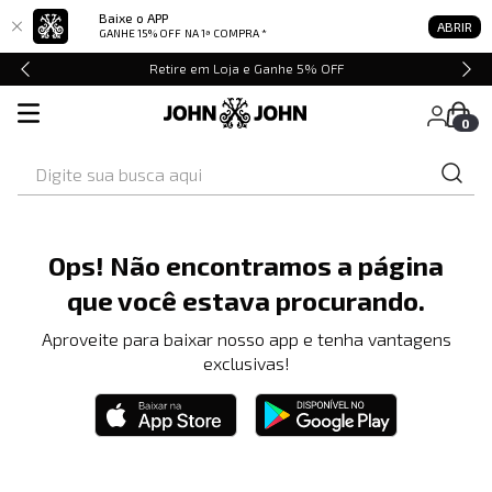
Baixe o APP
ABRIR
GANHE 15% OFF
NA 1ª COMPRA *
Retire em Loja e Ganhe 5% OFF
0
Digite sua busca aqui
Ops! Não encontramos a página
que você estava procurando.
Aproveite para baixar nosso app e tenha vantagens
exclusivas!