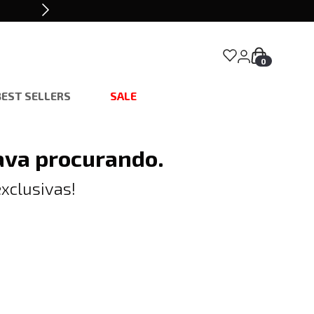
0
BEST SELLERS
SALE
ava procurando.
xclusivas!