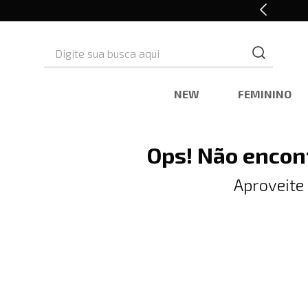
10% OFF* na primeira compra
Digite sua busca aqui
NEW
FEMININO
Ops! Não encon
Aproveite