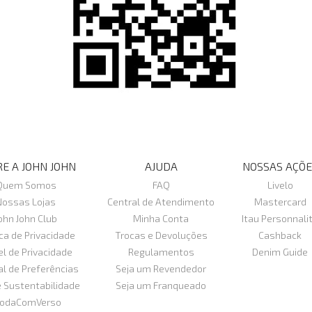
E A JOHN JOHN
AJUDA
NOSSAS AÇÕE
Quem Somos
FAQ
Livelo
Nossas Lojas
Central de Atendimento
Mastercard
ohn John Club
Minha Conta
Itau Personnali
ica de Privacidade
Trocas e Devoluções
Cashback
el de Privacidade
Regulamentos
Denim Guide
al de Preferências
Seja um Revendedor
e Sustentabilidade
Seja um Franqueado
odaComVerso