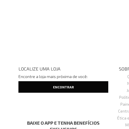
LOCALIZE UMA LOJA
SOBR
Encontre a loja mais próxima de você:
J
Polít
Pain
Centr
Ética 
BAIXE O APP E TENHA BENEFÍCIOS
M