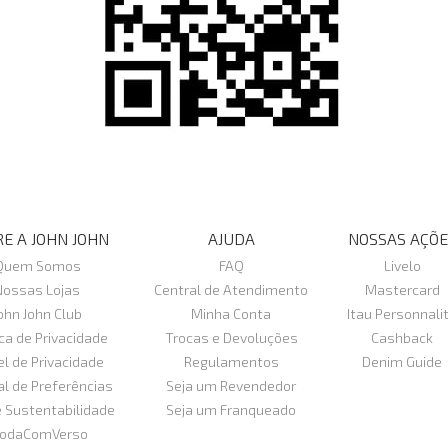
E A JOHN JOHN
AJUDA
NOSSAS AÇÕE
Quem Somos
FAQ
Livelo
Nossas Lojas
Central de Atendimento
Mastercard
ohn John Club
Minha Conta
Itau Personnali
ica de Privacidade
Trocas e Devoluções
Cashback
el de Privacidade
Regulamentos
Denim Guide
al de Preferências
Seja um Revendedor
e Sustentabilidade
Seja um Franqueado
odaComVerso