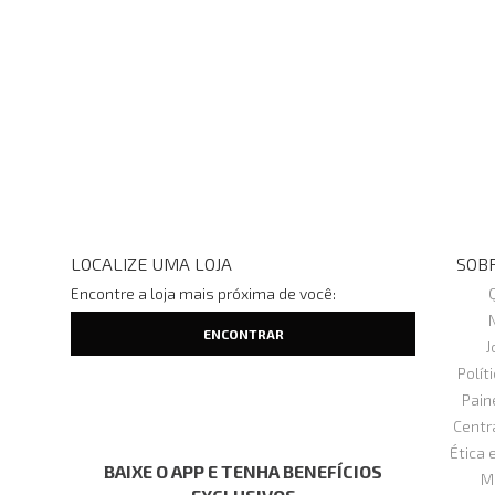
LOCALIZE UMA LOJA
SOBR
Encontre a loja mais próxima de você:
J
Polít
Pain
Centr
Ética 
BAIXE O APP E TENHA BENEFÍCIOS
M