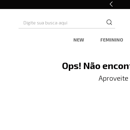
10% OFF* na primeira compra
Digite sua busca aqui
NEW
FEMININO
Ops! Não encon
Aproveite