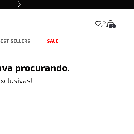
0
BEST SELLERS
SALE
ava procurando.
xclusivas!