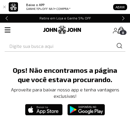
Baixe o APP
ABRIR
GANHE 15% OFF
NA 1ª COMPRA *
Retire em Loja e Ganhe 5% OFF
0
Digite sua busca aqui
Ops! Não encontramos a página
que você estava procurando.
Aproveite para baixar nosso app e tenha vantagens
exclusivas!