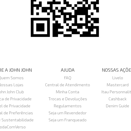
E A JOHN JOHN
AJUDA
NOSSAS AÇÕE
Quem Somos
FAQ
Livelo
Nossas Lojas
Central de Atendimento
Mastercard
ohn John Club
Minha Conta
Itau Personnali
ica de Privacidade
Trocas e Devoluções
Cashback
el de Privacidade
Regulamentos
Denim Guide
al de Preferências
Seja um Revendedor
e Sustentabilidade
Seja um Franqueado
odaComVerso