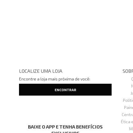
LOCALIZE UMA LOJA
SOBR
Encontre a loja mais próxima de você:
J
Polít
Pain
Centr
Ética 
BAIXE O APP E TENHA BENEFÍCIOS
M