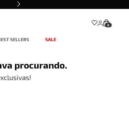
0
BEST SELLERS
SALE
ava procurando.
xclusivas!