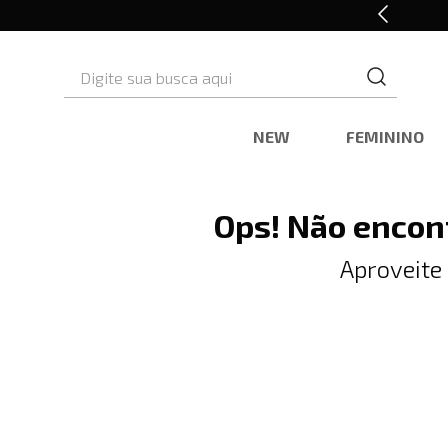
10% OFF* na primeira compra
Digite sua busca aqui
NEW
FEMININO
Ops! Não encon
Aproveite