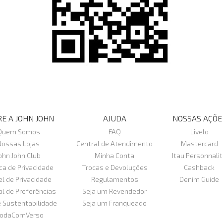
E A JOHN JOHN
AJUDA
NOSSAS AÇÕE
Quem Somos
FAQ
Livelo
Nossas Lojas
Central de Atendimento
Mastercard
ohn John Club
Minha Conta
Itau Personnali
ica de Privacidade
Trocas e Devoluções
Cashback
el de Privacidade
Regulamentos
Denim Guide
al de Preferências
Seja um Revendedor
e Sustentabilidade
Seja um Franqueado
odaComVerso