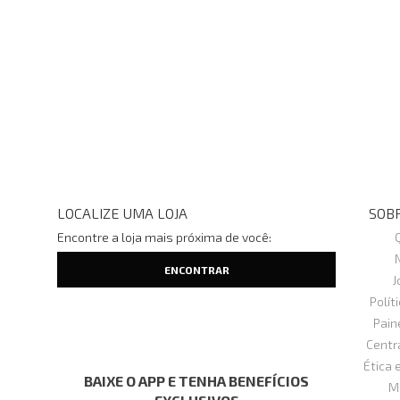
LOCALIZE UMA LOJA
SOBR
Encontre a loja mais próxima de você:
J
Polít
Pain
Centr
Ética 
BAIXE O APP E TENHA BENEFÍCIOS
M