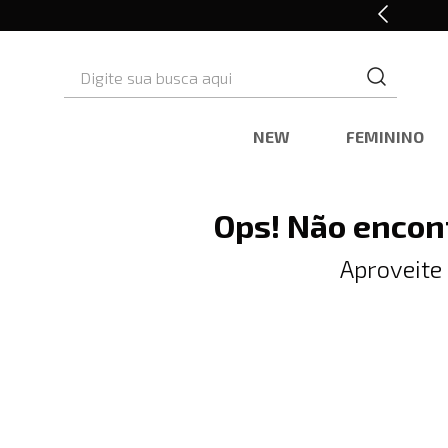
Retire em Loja e Ganhe 5% OFF
Digite sua busca aqui
NEW
FEMININO
Ops! Não encon
Aproveite