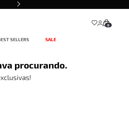
0
BEST SELLERS
SALE
ava procurando.
xclusivas!