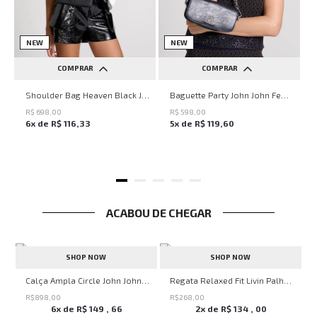
NEW
NEW
COMPRAR
COMPRAR
UN
UN
Shoulder Bag Heaven Black John John Feminina
Baguette Party John John Feminina
R$
698
,
00
R$
598
,
00
6
x de
R$
116
,
33
5
x de
R$
119
,
60
ACABOU DE CHEGAR
SHOP NOW
SHOP NOW
alha John John Masculina
Calça Ampla Circle John John Feminina
Regata Relaxed Fit Livin Palha John John Masculina
R$
898
,
00
R$
268
,
00
6
x de
R$
149
,
66
2
x de
R$
134
,
00