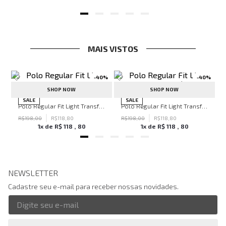
MAIS VISTOS
-
40%
-
40%
SHOP NOW
SHOP NOW
hn John Feminina
SALE
SALE
Polo Regular Fit Light Transfer Verde Escuro John John Masculina
Polo Regular Fit Light Transfer Bege Médio John John Masculina
R$
198
,
00
R$
118
,
80
R$
198
,
00
R$
118
,
80
1
x de
R$
118
,
80
1
x de
R$
118
,
80
NEWSLETTER
Cadastre seu e-mail para receber nossas novidades.