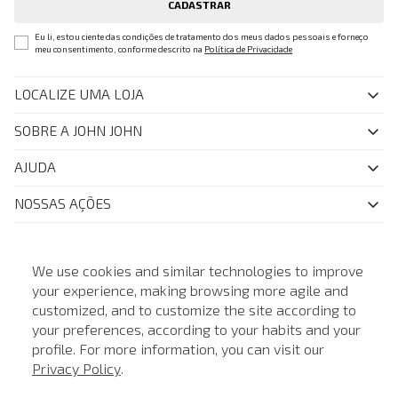
CADASTRAR
Eu li, estou ciente das condições de tratamento dos meus dados pessoais e forneço
meu consentimento, conforme descrito na
Política de Privacidade
LOCALIZE UMA LOJA
SOBRE A JOHN JOHN
Quem Somos
AJUDA
Nossas Lojas
FAQ
NOSSAS AÇÕES
John John Club
Central de Atendimento
Livelo
Política de Privacidade
Minha Conta
Azul Fidelidade
BAIXE O APP E TENHA BENEFÍCIOS EXCLUSIVOS
Painel de Privacidade
We use cookies and similar technologies to improve
Trocas e Devoluções
Mastercard
Central de Preferências
your experience, making browsing more agile and
Regulamentos
Itau Personnalite
customized, and to customize the site according to
Ética e Sustentabilidade
ATENDIMENTO
Seja um Revendedor
your preferences, according to your habits and your
Denim Guide
ModaComVerso
Seja um Franqueado
profile. For more information, you can visit our
FORMAS DE PAGAMENTO
APP
Privacy Policy
.
Drop Your Jeans