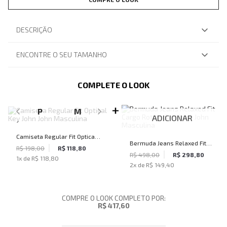
DESCRIÇÃO
ENCONTRE O SEU TAMANHO
COMPLETE O LOOK
SELECIONE O TAMANHO PARA ADICIONAR
P
M
ADICIONAR
Camiseta Regular Fit Optical
Bermuda Jeans Relaxed Fit
Key John John Masculina
R$ 198,00
R$ 118,80
Cargo Rotterdam John John
R$ 498,00
R$ 298,80
1
x de
R$ 118,80
2
x de
R$ 149,40
Masculina
COMPRE O LOOK COMPLETO POR:
R$ 417,60