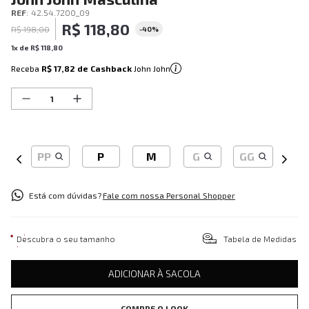
REF
:
42.54.7200_09
R$
118
,
80
R$
198
,
00
-
40%
1
x de
R$
118
,
80
Receba
R$ 17,82
de Cashback
John John
PP
P
M
G
GG
Está com dúvidas?
Fale com nossa Personal Shopper
Descubra o seu tamanho
Tabela de Medidas
ADICIONAR À SACOLA
COMPRE O LOOK