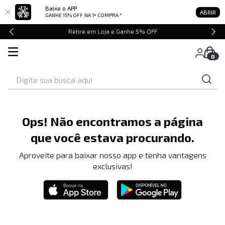
Baixe o APP
ABRIR
GANHE 15% OFF
NA 1ª COMPRA *
Retire em Loja e Ganhe 5% OFF
0
Digite sua busca aqui
Ops! Não encontramos a página
que você estava procurando.
Aproveite para baixar nosso app e tenha vantagens
exclusivas!