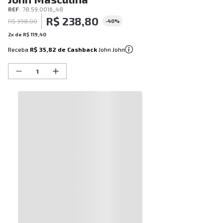
REF
:
78.59.0016_48
R$
238
,
80
R$
398
,
00
-
40%
2
x de
R$
119
,
40
Receba
R$ 35,82
de Cashback
John John