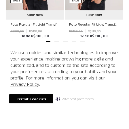
SALE
SALE
SHOP NOW
SHOP NOW
hn John Feminina
Polo Regular Fit Light Transfer Bege Médio John John Masculina
Polo Regular Fit Light Transfer Verde Escuro John John Masculina
R$
198
,
00
R$
118
,
80
R$
198
,
00
R$
118
,
80
1
x de
R$
118
,
80
1
x de
R$
118
,
80
We use cookies and similar technologies to improve
your experience, making browsing more agile and
NEWSLETTER
customized, and to customize the site according to
ATENDIMENTO
Cadastre seu e-mail para receber nossas novidades.
your preferences, according to your habits and your
profile. For more information, you can visit our
Privacy Policy
.
CADASTRAR
Advanced preferences
Permitir cookies
Eu li, estou ciente das condições de tratamento dos meus dados pessoais e forneço
meu consentimento, conforme descrito na
Política de Privacidade
LOCALIZE UMA LOJA