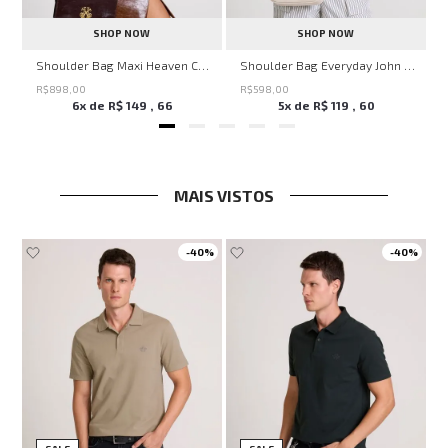
SHOP NOW
SHOP NOW
nina
Shoulder Bag Maxi Heaven Caf John John Feminina
Shoulder Bag Everyday John John Feminina
R$
898
,
00
R$
598
,
00
6
x de
R$
149
,
66
5
x de
R$
119
,
60
MAIS VISTOS
-
40%
-
40%