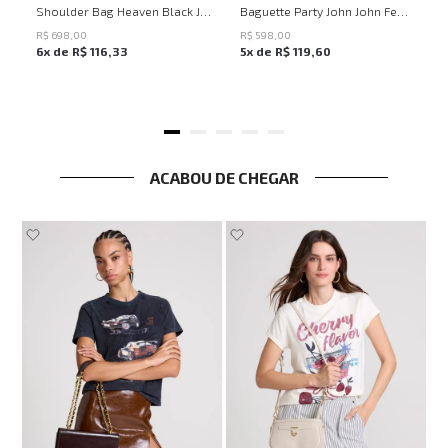
Shoulder Bag Heaven Black John John Feminina
Baguette Party John John Feminina
R$
698
,
00
R$
598
,
00
6
x de
R$
116
,
33
5
x de
R$
119
,
60
ACABOU DE CHEGAR