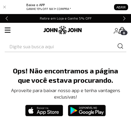
Baixe o APP
ABRIR
GANHE 15% OFF
NA 1ª COMPRA *
Retire em Loja e Ganhe 5% OFF
0
Digite sua busca aqui
Ops! Não encontramos a página
que você estava procurando.
Aproveite para baixar nosso app e tenha vantagens
exclusivas!