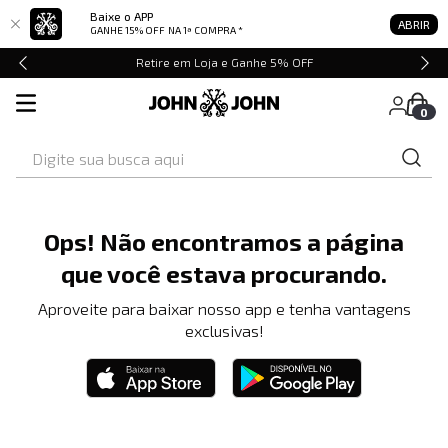
Baixe o APP
ABRIR
GANHE 15% OFF
NA 1ª COMPRA *
Retire em Loja e Ganhe 5% OFF
0
Digite sua busca aqui
Ops! Não encontramos a página
que você estava procurando.
Aproveite para baixar nosso app e tenha vantagens
exclusivas!