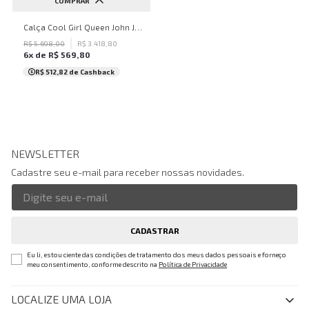
COMPRAR
40
Calça Cool Girl Queen John John Feminina
R$
5
.
698
,
00
R$
3
.
418
,
80
6
x de
R$
569
,
80
R$ 512,82
de Cashback
NEWSLETTER
Cadastre seu e-mail para receber nossas novidades.
CADASTRAR
Eu li, estou ciente das condições de tratamento dos meus dados pessoais e forneço
meu consentimento, conforme descrito na
Política de Privacidade
LOCALIZE UMA LOJA