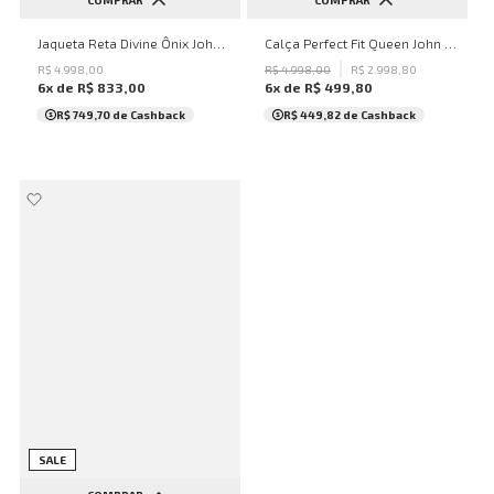
COMPRAR
COMPRAR
PP
P
M
G
34
Jaqueta Reta Divine Ônix John John Feminina
Calça Perfect Fit Queen John John Feminina
R$
4
.
998
,
00
R$
4
.
998
,
00
R$
2
.
998
,
80
6
x de
R$
833
,
00
6
x de
R$
499
,
80
R$ 749,70
de Cashback
R$ 449,82
de Cashback
SALE