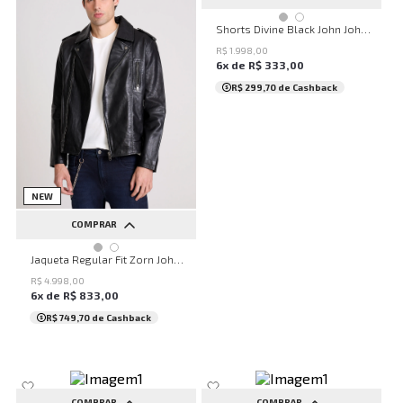
34
36
38
40
42
Shorts Divine Black John John Feminino
44
R$
1
.
998
,
00
6
x de
R$
333
,
00
R$ 299,70
de Cashback
NEW
COMPRAR
P
M
G
GG
Jaqueta Regular Fit Zorn John John Masculina
R$
4
.
998
,
00
6
x de
R$
833
,
00
R$ 749,70
de Cashback
COMPRAR
COMPRAR