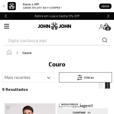
Baixe o APP
ABRIR
GANHE 15% OFF
NA 1ª COMPRA *
Retire em Loja e Ganhe 5% OFF
0
Digite sua busca aqui
Couro
Couro
Mais recentes
Filtrar
9
NOVO PREÇO
COMPRAR