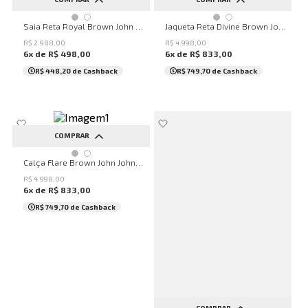
36
38
40
42
P
M
G
Saia Reta Royal Brown John John Feminina
Jaqueta Reta Divine Brown John John Feminina
R$
2
.
988
,
00
R$
4
.
998
,
00
6
x de
R$
498
,
00
6
x de
R$
833
,
00
R$ 448,20
de Cashback
R$ 749,70
de Cashback
COMPRAR
40
42
Calça Flare Brown John John Feminina
R$
4
.
998
,
00
6
x de
R$
833
,
00
R$ 749,70
de Cashback
COMPRAR