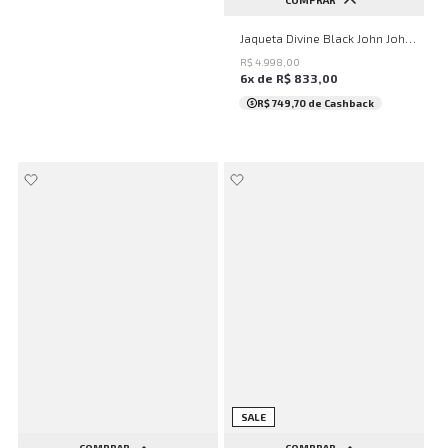
PP
P
M
G
Jaqueta Divine Black John John Feminina
R$
4
.
998
,
00
6
x de
R$
833
,
00
R$ 749,70
de Cashback
SALE