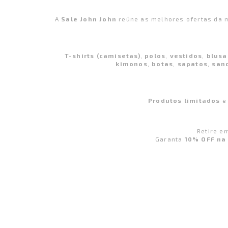
A
Sale John John
reúne as melhores ofertas da 
T-shirts (camisetas)
,
polos
,
vestidos
,
blusa
kimonos
,
botas
,
sapatos
,
san
Produtos limitados
e 
Retire e
Garanta
10% OFF na