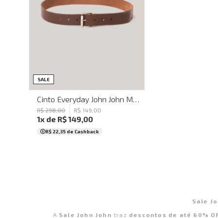
P
M
G
SALE
Cinto Everyday John John Masculino
R$
298
,
00
R$
149
,
00
1
x de
R$
149
,
00
R$ 22,35
de Cashback
Sale J
A
Sale John John
traz
descontos de até 60% O