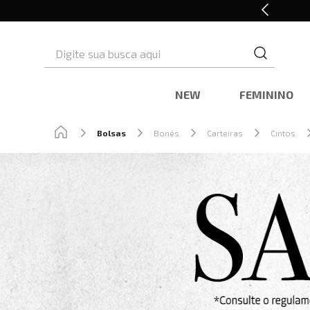
10% OFF* na primeira compra
Digite sua busca aqui
NEW
FEMININO
Bolsas
Bonés
Carteiras
Cintos