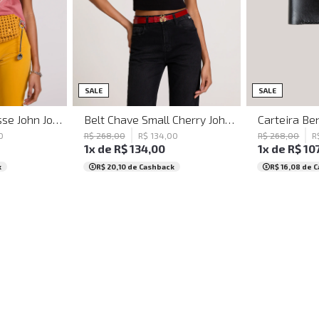
M
G
SALE
SALE
Bumbag Livia Tresse John John Feminina
Belt Chave Small Cherry John John Feminino
0
R$
268
,
00
R$
134
,
00
R$
268
,
00
R
1
x de
R$
134
,
00
1
x de
R$
10
k
R$ 20,10
de Cashback
R$ 16,08
de C