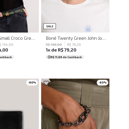
M
G
UN
SALE
Belt Chave Small Croco Green John John Feminino
Boné Twenty Green John John Masculino
$
134
,
00
R$
198
,
00
R$
79
,
20
4
,
00
1
x de
R$
79
,
20
ashback
R$ 11,88
de Cashback
-
60
%
-
60
%