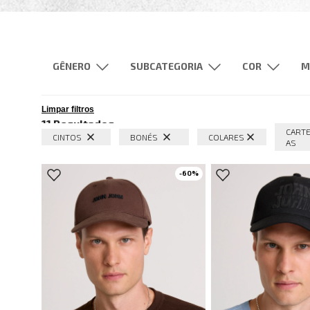
GÊNERO
SUBCATEGORIA
M
Feminino
Masculino
Cintos
Bonés
Bege
Limpar filtros
11
Resultados
Camisetas
Blusas e Camiseta
Preto
CARTE
CINTOS
BONÉS
COLARES
AS
Bermudas
Shorts
Jaquetas
Casacos
-
60
%
Underwear
Sandálias