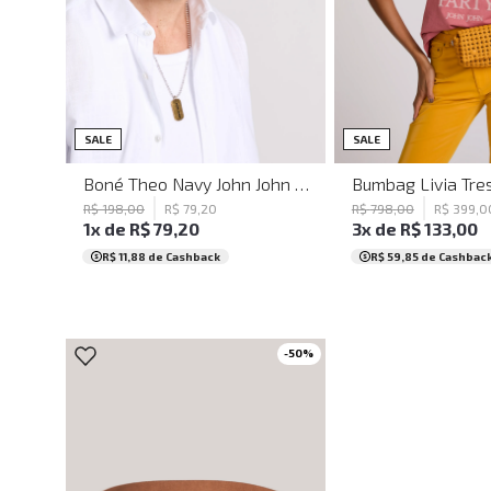
UN
UN
SALE
SALE
Boné Theo Navy John John Masculino
R$
198
,
00
R$
79
,
20
R$
798
,
00
R$
399
,
0
1
x de
R$
79
,
20
3
x de
R$
133
,
00
R$ 11,88
de Cashback
R$ 59,85
de Cashbac
-
50
%