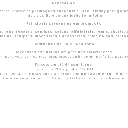
acessórios
.
marca. Aproveite
promoções sazonais
e
Black Friday
para garan
mão do estilo e da qualidade
John John
.
Principais categorias em promoção
s
,
tops
,
regatas
,
camisas
,
calças
,
alfaiataria
,
jeans
,
shorts
,
dálias
,
scarpins
,
mocassins
e
acessórios
, como
bolsas
,
cinto
Destaques da Sale John John
Descontos exclusivos
em produtos selecionados.
imperdíveis com os melhores preços
John John
, perfeitos para 
Parcele em até
6x sem juros
.
Pague com
PIX
e ganhe
3% OFF
.
m loja em até
4 horas após a aprovação do pagamento
e ganh
 primeira compra
(exceto Sale). Cadastre-se em nossa
Newslett