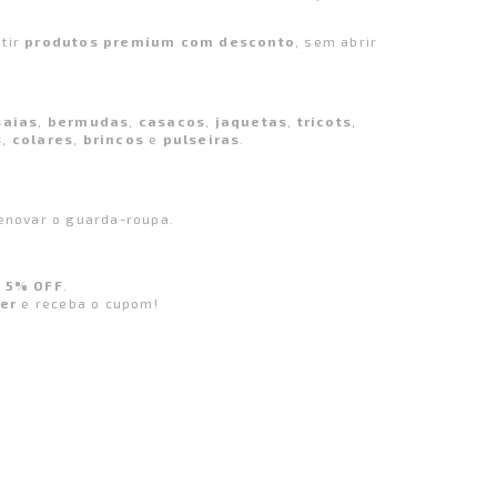
tir
produtos premium com desconto
, sem abrir
saias
,
bermudas
,
casacos
,
jaquetas
,
tricots
,
s
,
colares
,
brincos
e
pulseiras
.
renovar o guarda-roupa.
e
5% OFF
.
er
e receba o cupom!