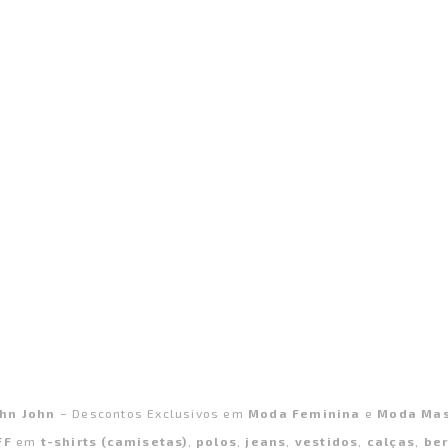
ohn John
– Descontos Exclusivos em
Moda Feminina
e
Moda Mas
FF
em
t-shirts (camisetas)
,
polos
,
jeans
,
vestidos
,
calças
,
be