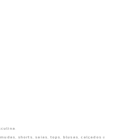
culina
.
rmudas
,
shorts
,
saias
,
tops
,
blusas
,
calçados
e