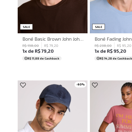
UN
UN
SALE
SALE
Boné Basic Brown John John Masculino
R$
198
,
00
R$
79
,
20
R$
238
,
00
R$
95
,
20
1
x de
R$
79
,
20
1
x de
R$
95
,
20
R$ 11,88
de Cashback
R$ 14,28
de Cashback
-
60
%