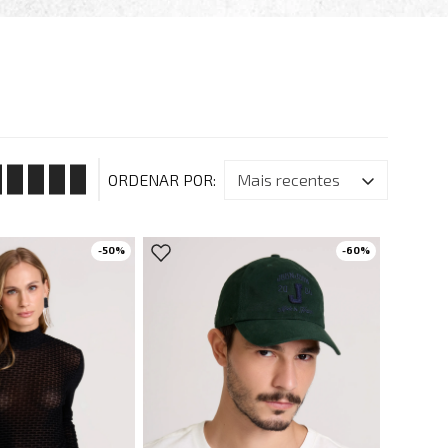
mais recentes
-
50
%
-
60
%