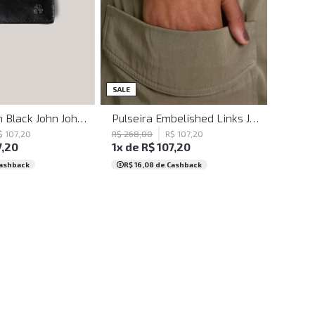
UN
UN
SALE
Carteira Ben Black John John Masculina
Pulseira Embelished Links John John Feminina
$
107
,
20
R$
268
,
00
R$
107
,
20
7
,
20
1
x de
R$
107
,
20
ashback
R$ 16,08
de Cashback