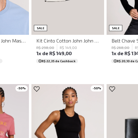
P/M
SALE
SALE
Boné Fading John John Masculino
Kit Cinto Cotton John John Masculino
R$
298
,
00
R$
149
,
00
R$
268
,
00
R
1
x de
R$
149
,
00
1
x de
R$
13
R$ 22,35
de Cashback
R$ 20,10
de C
-
50
%
-
50
%