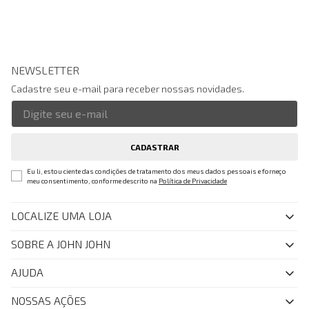
NEWSLETTER
Cadastre seu e-mail para receber nossas novidades.
CADASTRAR
Eu li, estou ciente das condições de tratamento dos meus dados pessoais e forneço
meu consentimento, conforme descrito na
Política de Privacidade
LOCALIZE UMA LOJA
SOBRE A JOHN JOHN
Quem Somos
AJUDA
Nossas Lojas
FAQ
NOSSAS AÇÕES
John John Club