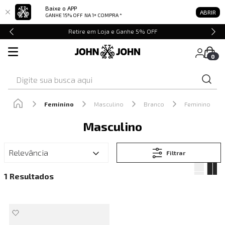
Baixe o APP
ABRIR
GANHE 15% OFF
NA 1ª COMPRA *
Retire em Loja e Ganhe 5% OFF
0
Digite sua busca aqui
Feminino
Masculino
Branco
Feminino
Masculino
Relevância
Filtrar
1