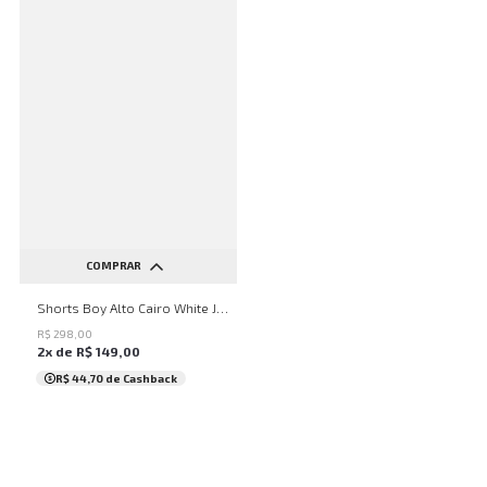
COMPRAR
32
34
36
38
40
Shorts Boy Alto Cairo White John John Feminino
42
44
46
48
50
R$
298
,
00
2
x de
R$
149
,
00
...
R$ 44,70
de Cashback