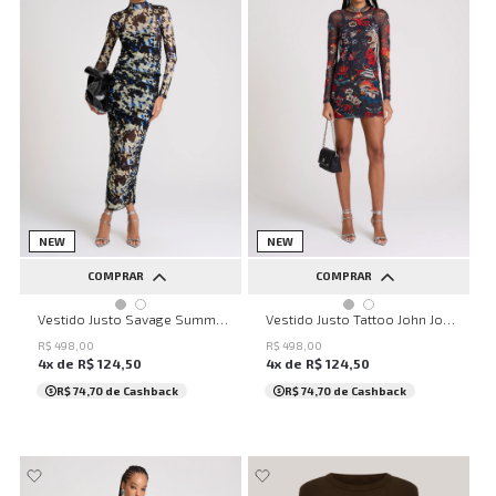
NEW
NEW
COMPRAR
COMPRAR
PP
P
M
G
PP
P
M
G
Vestido Justo Savage Summer John John Feminino
Vestido Justo Tattoo John John Feminino
R$
498
,
00
R$
498
,
00
4
x de
R$
124
,
50
4
x de
R$
124
,
50
R$ 74,70
de Cashback
R$ 74,70
de Cashback