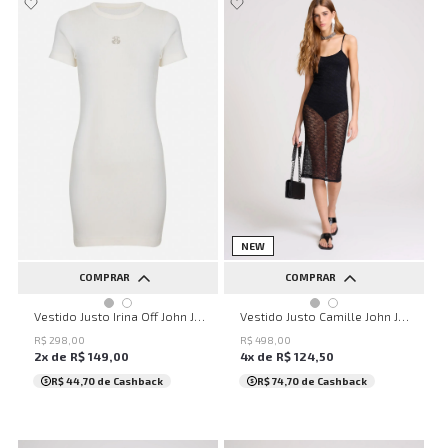
NEW
COMPRAR
COMPRAR
PP
P
M
G
GG
PP
P
M
G
Vestido Justo Irina Off John John Feminino
Vestido Justo Camille John John Feminino
R$
298
,
00
R$
498
,
00
2
x de
R$
149
,
00
4
x de
R$
124
,
50
R$ 44,70
de Cashback
R$ 74,70
de Cashback