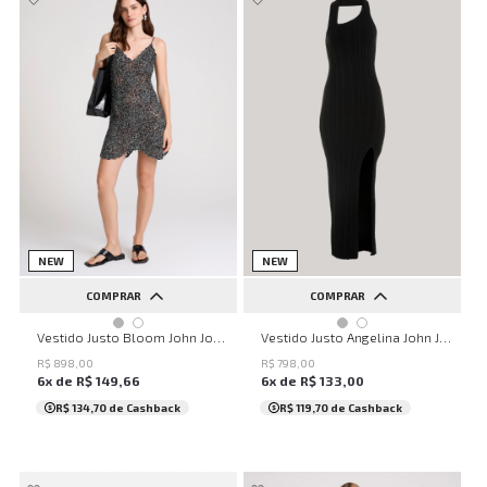
NEW
NEW
COMPRAR
COMPRAR
PP
P
M
G
GG
PP
P
M
G
GG
Vestido Justo Bloom John John Feminino
Vestido Justo Angelina John John Feminino
R$
898
,
00
R$
798
,
00
6
x de
R$
149
,
66
6
x de
R$
133
,
00
R$ 134,70
de Cashback
R$ 119,70
de Cashback