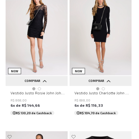
NEW
NEW
COMPRAR
COMPRAR
PP
P
M
G
GG
PP
P
M
G
GG
Vestido Justo Rosie John John Feminino
Vestido Justo Charlotte John John Feminino
R$
868
,
00
R$
698
,
00
6
x de
R$
144
,
66
6
x de
R$
116
,
33
R$ 130,20
de Cashback
R$ 104,70
de Cashback