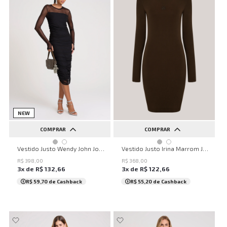
NEW
COMPRAR
COMPRAR
PP
P
M
G
GG
PP
P
M
G
GG
Vestido Justo Wendy John John Feminino
Vestido Justo Irina Marrom John John Feminino
R$
398
,
00
R$
368
,
00
3
x de
R$
132
,
66
3
x de
R$
122
,
66
R$ 59,70
de Cashback
R$ 55,20
de Cashback