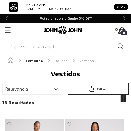
Baixe o APP
ABRIR
GANHE 15% OFF
NA 1ª COMPRA *
Retire em Loja e Ganhe 5% OFF
0
Digite sua busca aqui
Feminino
Roupas
Vestidos
Vestidos
Relevância
Filtrar
16