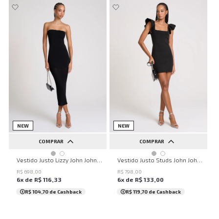
NEW
NEW
COMPRAR
COMPRAR
PP
P
M
G
GG
PP
P
M
G
GG
Vestido Justo Lizzy John John Feminino
Vestido Justo Studs John John Feminino
R$
698
,
00
R$
798
,
00
6
x de
R$
116
,
33
6
x de
R$
133
,
00
R$ 104,70
de Cashback
R$ 119,70
de Cashback