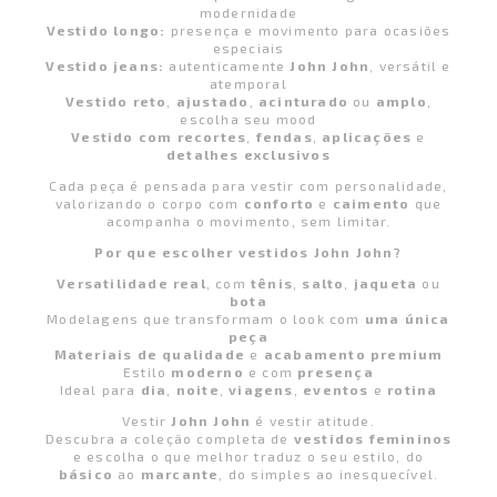
modernidade
Vestido longo:
presença e movimento para ocasiões
especiais
Vestido jeans:
autenticamente
John John
, versátil e
atemporal
Vestido reto
,
ajustado
,
acinturado
ou
amplo
,
escolha seu mood
Vestido com recortes
,
fendas
,
aplicações
e
detalhes exclusivos
Cada peça é pensada para vestir com personalidade,
valorizando o corpo com
conforto
e
caimento
que
acompanha o movimento, sem limitar.
Por que escolher vestidos John John?
Versatilidade real
, com
tênis
,
salto
,
jaqueta
ou
bota
Modelagens que transformam o look com
uma única
peça
Materiais de qualidade
e
acabamento premium
Estilo
moderno
e com
presença
Ideal para
dia
,
noite
,
viagens
,
eventos
e
rotina
Vestir
John John
é vestir atitude.
Descubra a coleção completa de
vestidos femininos
e escolha o que melhor traduz o seu estilo, do
básico
ao
marcante
, do simples ao inesquecível.