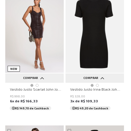
NEW
COMPRAR
COMPRAR
PP
P
M
G
GG
PP
P
M
G
Vestido Justo Irina Black John John Feminino
Vestido Justo Scarlet John John Feminino
R$
328
,
00
R$
998
,
00
3
x de
R$
109
,
33
6
x de
R$
166
,
33
R$ 49,20
de Cashback
R$ 149,70
de Cashback