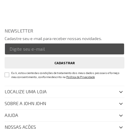
NEWSLETTER
Cadastre seu e-mail para receber nossas novidades.
CADASTRAR
Eu li, estou ciente das condições de tratamento dos meus dados pessoais e forneço
meu consentimento, conforme descrito na
Política de Privacidade
LOCALIZE UMA LOJA
SOBRE A JOHN JOHN
Quem Somos
AJUDA
Nossas Lojas
FAQ
NOSSAS AÇÕES