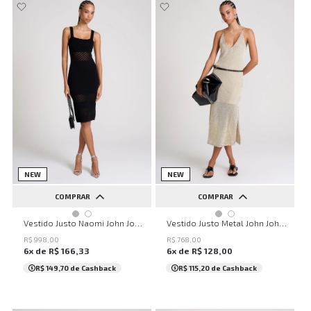
NEW
NEW
COMPRAR
COMPRAR
PP
P
M
G
GG
PP
P
M
G
GG
Vestido Justo Naomi John John Feminino
Vestido Justo Metal John John Feminino
R$
998
,
00
R$
768
,
00
6
x de
R$
166
,
33
6
x de
R$
128
,
00
R$ 149,70
de Cashback
R$ 115,20
de Cashback