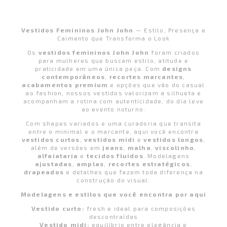
Vestidos Femininos John John
— Estilo, Presença e
Caimento que Transforma o Look
Os
vestidos femininos John John
foram criados
para mulheres que buscam estilo, atitude e
praticidade em uma única peça. Com
designs
contemporâneos
,
recortes marcantes
,
acabamentos premium
e opções que vão do casual
ao fashion, nossos vestidos valorizam a silhueta e
acompanham a rotina com autenticidade, do dia leve
ao evento noturno.
Com shapes variados e uma curadoria que transita
entre o minimal e o marcante, aqui você encontra
vestidos curtos
,
vestidos midi
e
vestidos longos
,
além de versões em
jeans
,
malha
,
viscolinho
,
alfaiataria
e
tecidos fluidos
. Modelagens
ajustadas
,
amplas
,
recortes estratégicos
,
drapeados
e detalhes que fazem toda diferença na
construção do visual.
Modelagens e estilos que você encontra por aqui
Vestido curto:
fresh e ideal para composições
descontraídas
Vestido midi:
equilíbrio entre elegância e