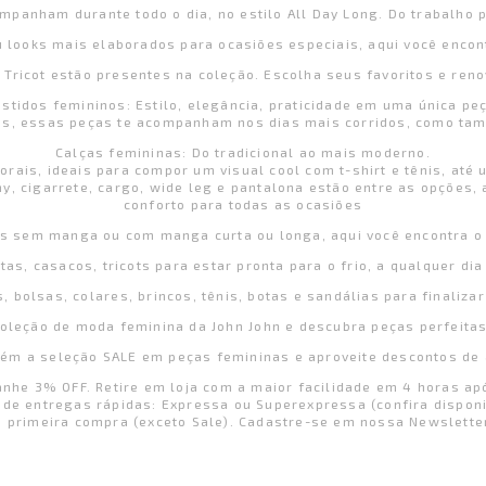
mpanham durante todo o dia, no estilo All Day Long. Do trabalho pa
ou looks mais elaborados para ocasiões especiais, aqui você encon
a, Tricot estão presentes na coleção. Escolha seus favoritos e re
stidos femininos: Estilo, elegância, praticidade em uma única pe
as, essas peças te acompanham nos dias mais corridos, como ta
Calças femininas: Do tradicional ao mais moderno.
rais, ideais para compor um visual cool com t-shirt e tênis, até
y, cigarrete, cargo, wide leg e pantalona estão entre as opções, 
conforto para todas as ocasiões
as sem manga ou com manga curta ou longa, aqui você encontra o 
tas, casacos, tricots para estar pronta para o frio, a qualquer di
, bolsas, colares, brincos, tênis, botas e sandálias para finaliza
coleção de moda feminina da John John e descubra peças perfeitas
ém a seleção SALE em peças femininas e aproveite descontos de
anhe 3% OFF. Retire em loja com a maior facilidade em 4 horas 
de entregas rápidas: Expressa ou Superexpressa (confira disponi
 primeira compra (exceto Sale). Cadastre-se em nossa Newslette