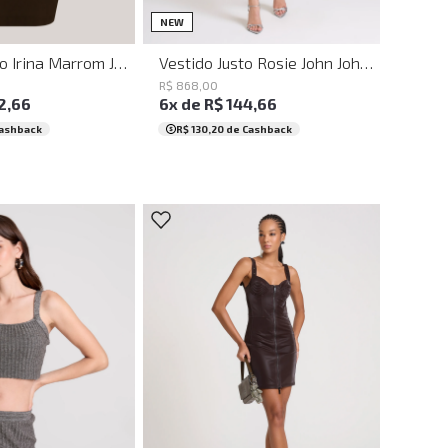
M
G
GG
PP
P
M
G
GG
NEW
Vestido Justo Irina Marrom John John Feminino
Vestido Justo Rosie John John Feminino
R$
868
,
00
2
,
66
6
x de
R$
144
,
66
ashback
R$ 130,20
de Cashback