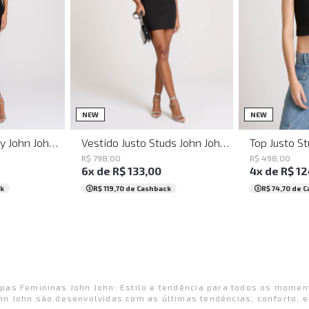
G
GG
PP
P
M
G
GG
PP
P
NEW
NEW
Vestido Justo Lizzy John John Feminino
Vestido Justo Studs John John Feminino
R$
798
,
00
R$
498
,
00
6
x de
R$
133
,
00
4
x de
R$
12
k
R$ 119,70
de Cashback
R$ 74,70
de C
pas Femininas John John: Estilo e tendência para todos os momen
hn John são desenvolvidas com as últimas tendências, conforto, e