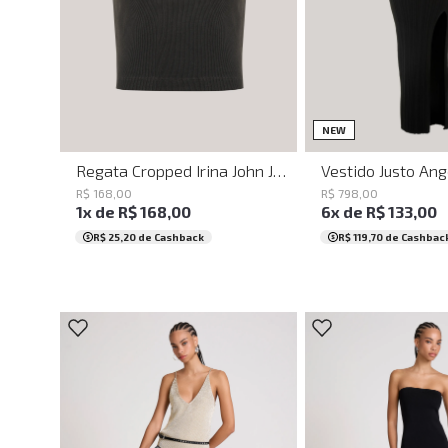
PP
P
M
G
GG
PP
P
M
NEW
Regata Cropped Irina John John Feminina
R$
168
,
00
R$
798
,
00
1
x de
R$
168
,
00
6
x de
R$
133
,
00
R$ 25,20
de Cashback
R$ 119,70
de Cashbac