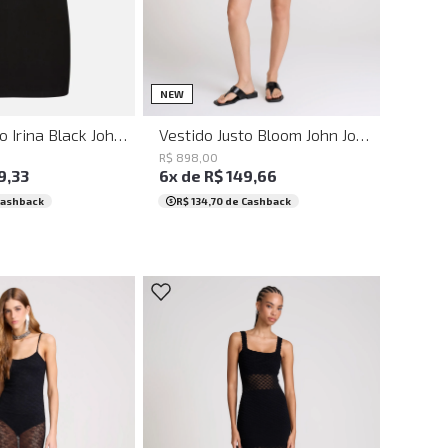
M
G
GG
PP
P
M
G
GG
NEW
Vestido Justo Irina Black John John Feminino
Vestido Justo Bloom John John Feminino
R$
898
,
00
9
,
33
6
x de
R$
149
,
66
Cashback
R$ 134,70
de Cashback