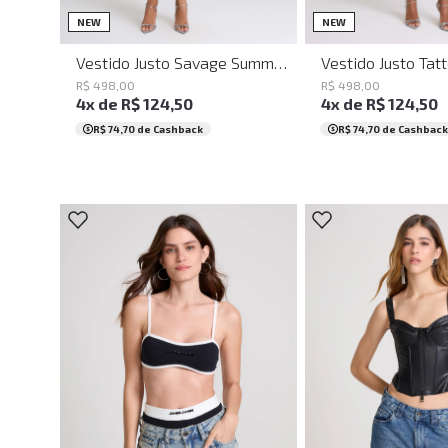
PP
P
M
G
PP
P
M
NEW
NEW
Vestido Justo Savage Summer John John Feminino
R$
498
,
00
R$
498
,
00
4
x de
R$
124
,
50
4
x de
R$
124
,
50
R$ 74,70
de Cashback
R$ 74,70
de Cashback