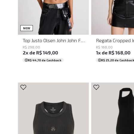
PP
P
M
G
PP
P
M
NEW
Top Justo Olsen John John Feminino
R$
298
,
00
R$
168
,
00
2
x de
R$
149
,
00
1
x de
R$
168
,
00
R$ 44,70
de Cashback
R$ 25,20
de Cashbac