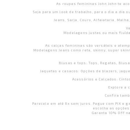
As roupas femininas John John te aco
Seja para um look de trabalho, para o dia a dia 
Jeans, Sarja, Couro, Alfaiataria, Malh
Ve
Modelagens justas ou mais fluíd
As calças femininas são versáteis e atempo
Modelagens Jeans como reta, skinny, super skinn
Blusas e tops: Tops, Regatas, Blus
Jaquetas e casacos: Opções de blazers, jaque
Acessórios e Calçados: Cintos
Explore a 
Confira tamb
Parecele em até 6x sem juros. Pague com PIX e g
escolha as opções 
Garanta 10% OFF na