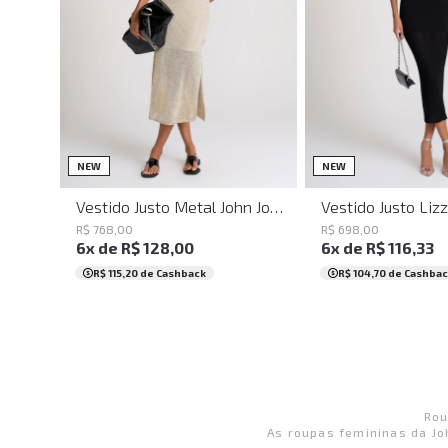
PP
P
M
G
GG
PP
P
M
NEW
NEW
Vestido Justo Metal John John Feminino
R$
768
,
00
R$
698
,
00
6
x de
R$
128
,
00
6
x de
R$
116
,
33
R$ 115,20
de Cashback
R$ 104,70
de Cashbac
Rou
As roupas femininas da Jo