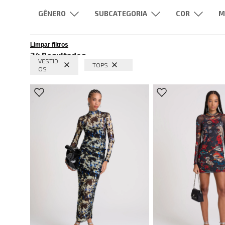
GÊNERO
SUBCATEGORIA
M
Feminino
Vestidos
Tops
Cinza
Blus
Limpar filtros
24
Resultados
Bolsas
Saias
Azul
Cint
VESTID
TOPS
OS
Bodies
Camisas
Und
Aromas