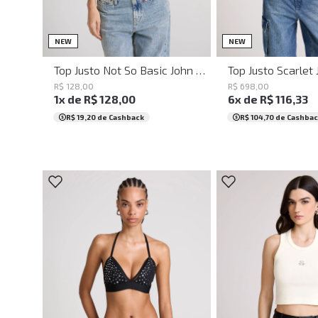
PP
P
M
G
PP
P
M
NEW
NEW
Top Justo Not So Basic John John Feminino
R$
128
,
00
R$
698
,
00
1
x de
R$
128
,
00
6
x de
R$
116
,
33
R$ 19,20
de Cashback
R$ 104,70
de Cashbac