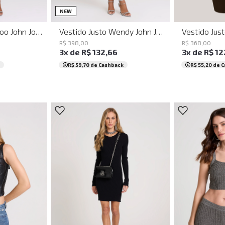
G
PP
P
M
G
GG
PP
P
NEW
Vestido Justo Tattoo John John Feminino
Vestido Justo Wendy John John Feminino
R$
398
,
00
R$
368
,
00
3
x de
R$
132
,
66
3
x de
R$
12
R$ 59,70
de Cashback
R$ 55,20
de C