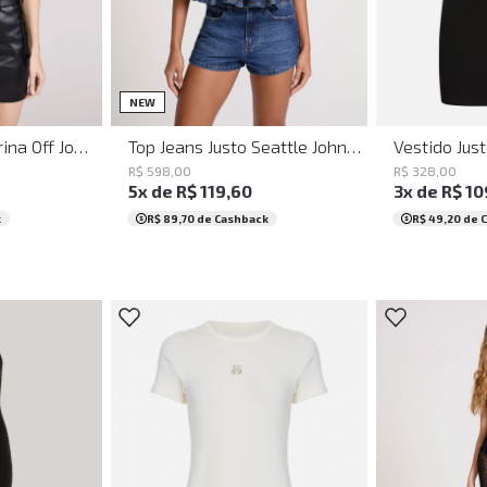
PP
P
G
GG
PP
P
M
G
NEW
Regata Cropped Irina Off John John Feminina
Top Jeans Justo Seattle John John Feminino
R$
328
,
00
R$
598
,
00
3
x de
R$
10
5
x de
R$
119
,
60
R$ 49,20
de 
k
R$ 89,70
de Cashback