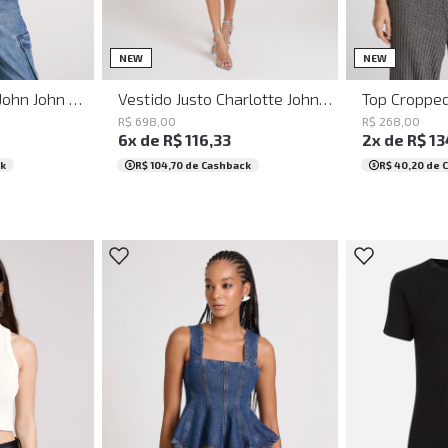
G
PP
P
M
G
GG
PP
P
NEW
NEW
Top Justo Scarlet John John Feminino
Vestido Justo Charlotte John John Feminino
R$
698
,
00
R$
268
,
00
6
x de
R$
116
,
33
2
x de
R$
13
k
R$ 104,70
de Cashback
R$ 40,20
de 