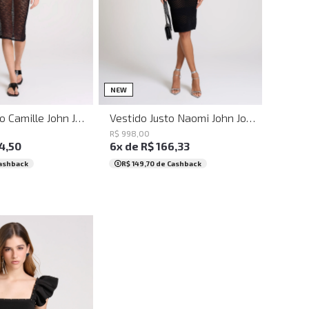
P
M
G
PP
P
M
G
GG
NEW
Vestido Justo Camille John John Feminino
Vestido Justo Naomi John John Feminino
R$
998
,
00
4
,
50
6
x de
R$
166
,
33
ashback
R$ 149,70
de Cashback