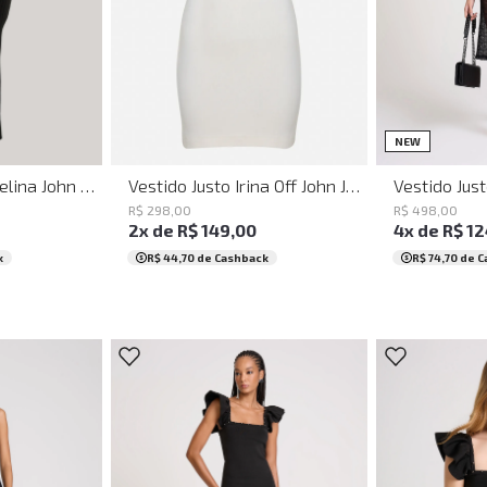
PP
P
M
G
GG
G
GG
PP
NEW
Vestido Justo Irina Off John John Feminino
Vestido Justo Angelina John John Feminino
R$
298
,
00
R$
498
,
00
2
x de
R$
149
,
00
4
x de
R$
12
R$ 44,70
de Cashback
k
R$ 74,70
de C