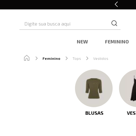
10% OFF* na primeira compra
Digite sua busca aqui
NEW
FEMININO
Feminino
Tops
Vestidos
BLUSAS
VES