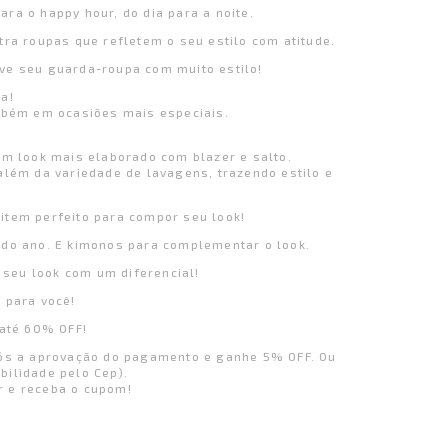
ra o happy hour, do dia para a noite.
tra roupas que refletem o seu estilo com atitude.
nove seu guarda-roupa com muito estilo!
ça!
mbém em ocasiões mais especiais.
 um look mais elaborado com blazer e salto.
além da variedade de lavagens, trazendo estilo e
item perfeito para compor seu look!
a do ano. E kimonos para complementar o look.
r seu look com um diferencial!
 para você!
 até 60% OFF!
após a aprovação do pagamento e ganhe 5% OFF. Ou
bilidade pelo Cep).
r e receba o cupom!