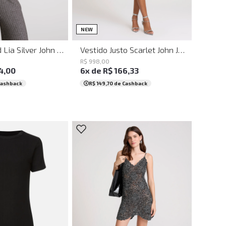
M
G
GG
PP
P
M
G
NEW
Top Cropped Lia Silver John John Feminino
Vestido Justo Scarlet John John Feminino
R$
998
,
00
4
,
00
6
x de
R$
166
,
33
Cashback
R$ 149,70
de Cashback