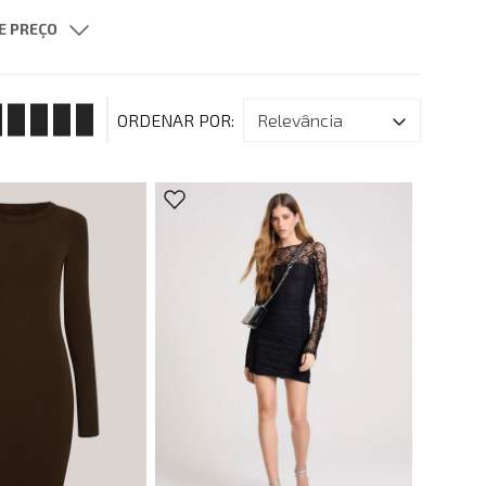
E PREÇO
$ 998,00
G
GG
relevância