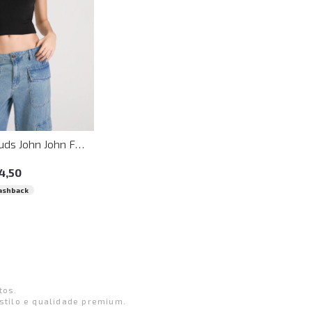
M
G
GG
Top Justo Studs John John Feminino
4
,
50
ashback
tos.
stilo e qualidade premium.