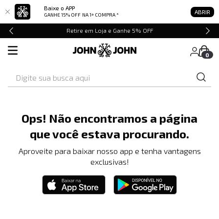
Baixe o APP
ABRIR
GANHE 15% OFF
NA 1ª COMPRA *
Retire em Loja e Ganhe 5% OFF
0
Digite sua busca aqui
Ops! Não encontramos a página
que você estava procurando.
Aproveite para baixar nosso app e tenha vantagens
exclusivas!