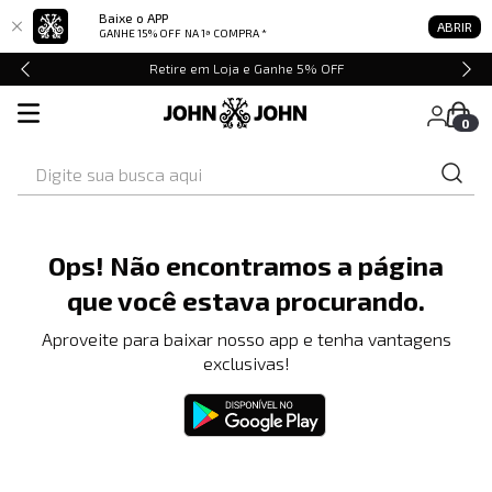
Baixe o APP
ABRIR
GANHE 15% OFF
NA 1ª COMPRA *
Retire em Loja e Ganhe 5% OFF
0
Digite sua busca aqui
Ops! Não encontramos a página
que você estava procurando.
Aproveite para baixar nosso app e tenha vantagens
exclusivas!