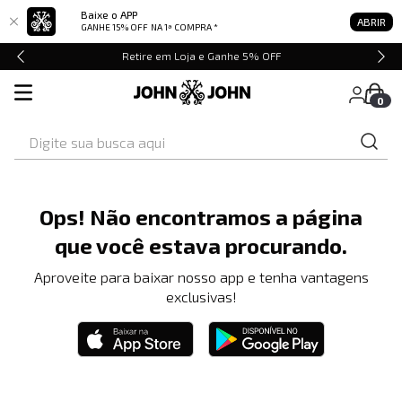
Baixe o APP
ABRIR
GANHE 15% OFF
NA 1ª COMPRA *
Retire em Loja e Ganhe 5% OFF
0
Digite sua busca aqui
Ops! Não encontramos a página
que você estava procurando.
Aproveite para baixar nosso app e tenha vantagens
exclusivas!