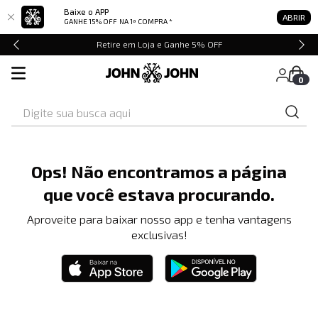
Baixe o APP
ABRIR
GANHE 15% OFF
NA 1ª COMPRA *
Retire em Loja e Ganhe 5% OFF
0
Digite sua busca aqui
Ops! Não encontramos a página
que você estava procurando.
Aproveite para baixar nosso app e tenha vantagens
exclusivas!