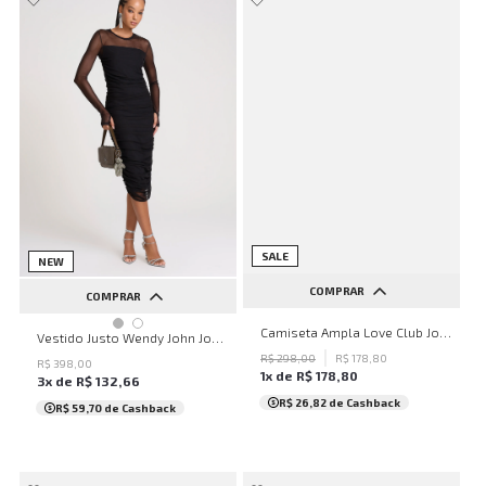
SALE
NEW
COMPRAR
COMPRAR
PP
P
M
G
GG
Camiseta Ampla Love Club John John Feminina
PP
P
M
G
GG
Vestido Justo Wendy John John Feminino
R$
298
,
00
R$
178
,
80
R$
398
,
00
1
x de
R$
178
,
80
3
x de
R$
132
,
66
R$ 26,82
de Cashback
R$ 59,70
de Cashback