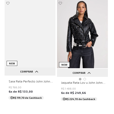
NEW
NEW
COMPRAR
COMPRAR
34
36
38
40
42
Saia Reta Perfecto John John Feminina
PP
P
M
G
GG
Jaqueta Reta Lov u John John Feminina
44
46
48
50
R$
798
,
00
R$
1
.
498
,
00
6
x de
R$
133
,
00
6
x de
R$
249
,
66
R$ 119,70
de Cashback
R$ 224,70
de Cashback