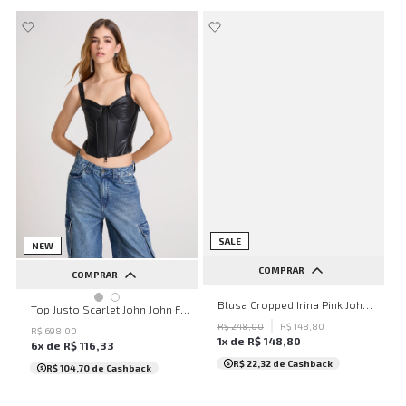
SALE
NEW
COMPRAR
COMPRAR
PP
P
M
G
GG
Blusa Cropped Irina Pink John John Feminina
PP
P
M
G
Top Justo Scarlet John John Feminino
R$
248
,
00
R$
148
,
80
R$
698
,
00
1
x de
R$
148
,
80
6
x de
R$
116
,
33
R$ 22,32
de Cashback
R$ 104,70
de Cashback