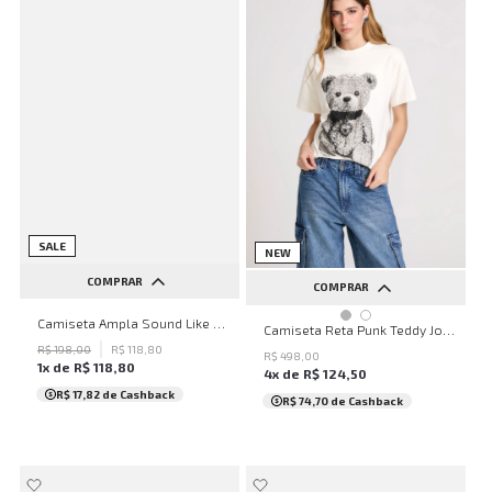
SALE
NEW
COMPRAR
COMPRAR
PP
P
M
G
GG
Camiseta Ampla Sound Like Music John John Feminina
PP
P
M
G
GG
Camiseta Reta Punk Teddy John John Feminina
R$
198
,
00
R$
118
,
80
R$
498
,
00
1
x de
R$
118
,
80
4
x de
R$
124
,
50
R$ 17,82
de Cashback
R$ 74,70
de Cashback