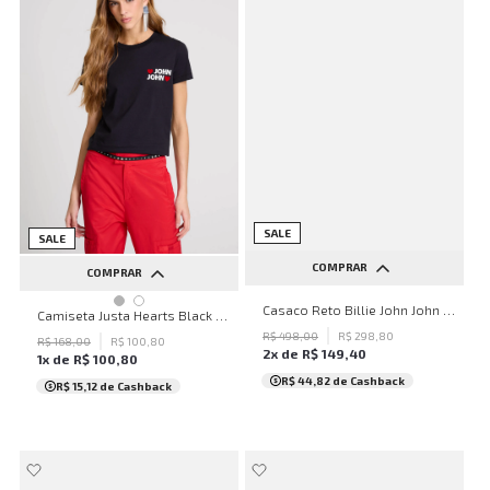
SALE
SALE
COMPRAR
COMPRAR
PP
P
M
G
GG
Casaco Reto Billie John John Feminino
PP
P
M
G
GG
Camiseta Justa Hearts Black John John Feminina
R$
498
,
00
R$
298
,
80
R$
168
,
00
R$
100
,
80
2
x de
R$
149
,
40
1
x de
R$
100
,
80
R$ 44,82
de Cashback
R$ 15,12
de Cashback