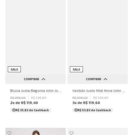
SALE
SALE
COMPRAR
COMPRAR
PP
P
M
G
GG
PP
P
M
G
GG
Blusa Justa Begonia John John Feminina
Vestido Justo Midi Anna John John Feminino
R$
398
,
00
R$
238
,
80
R$
598
,
00
R$
358
,
80
2
x de
R$
119
,
40
3
x de
R$
119
,
60
R$ 35,82
de Cashback
R$ 53,82
de Cashback