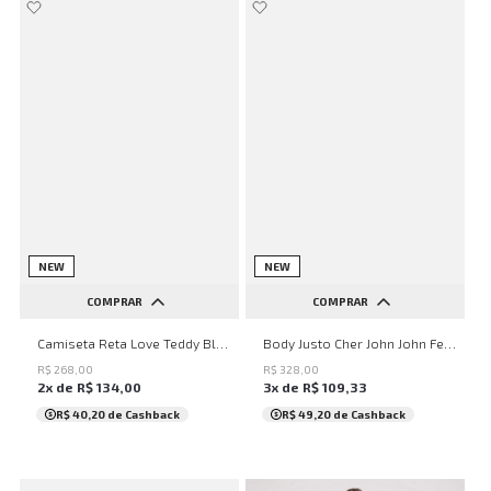
NEW
NEW
COMPRAR
COMPRAR
PP
P
M
G
GG
PP
P
M
G
GG
Camiseta Reta Love Teddy Black John John Feminina
Body Justo Cher John John Feminino
R$
268
,
00
R$
328
,
00
2
x de
R$
134
,
00
3
x de
R$
109
,
33
R$ 40,20
de Cashback
R$ 49,20
de Cashback