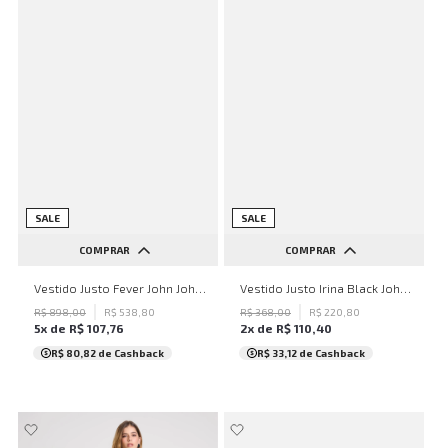
SALE
SALE
COMPRAR
COMPRAR
PP
P
M
G
GG
PP
P
M
G
GG
Vestido Justo Fever John John Feminino
Vestido Justo Irina Black John John Feminino
R$
898
,
00
R$
538
,
80
R$
368
,
00
R$
220
,
80
5
x de
R$
107
,
76
2
x de
R$
110
,
40
R$ 80,82
de Cashback
R$ 33,12
de Cashback