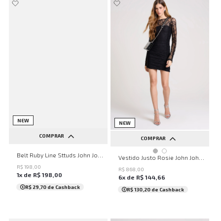
NEW
NEW
COMPRAR
COMPRAR
PP
P
M
G
GG
Belt Ruby Line Sttuds John John Feminino
PP
P
M
G
GG
Vestido Justo Rosie John John Feminino
R$
198
,
00
R$
868
,
00
1
x de
R$
198
,
00
6
x de
R$
144
,
66
R$ 29,70
de Cashback
R$ 130,20
de Cashback