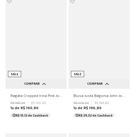
SALE
SALE
COMPRAR
COMPRAR
PP
P
M
G
GG
PP
P
M
G
GG
Regata Cropped Irina Pink John John Feminina
Blusa Justa Begonia John John Feminina
R$
168
,
00
R$
100
,
80
R$
328
,
00
R$
196
,
80
1
x de
R$
100
,
80
1
x de
R$
196
,
80
R$ 15,12
de Cashback
R$ 29,52
de Cashback