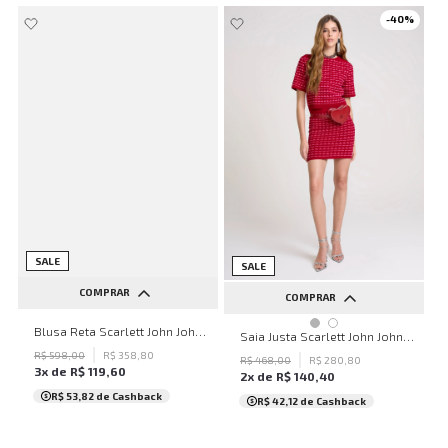
-
40
%
SALE
SALE
COMPRAR
COMPRAR
PP
P
M
G
GG
Blusa Reta Scarlett John John Feminina
PP
P
M
G
GG
Saia Justa Scarlett John John Feminina
R$
598
,
00
R$
358
,
80
R$
468
,
00
R$
280
,
80
3
x de
R$
119
,
60
2
x de
R$
140
,
40
R$ 53,82
de Cashback
R$ 42,12
de Cashback