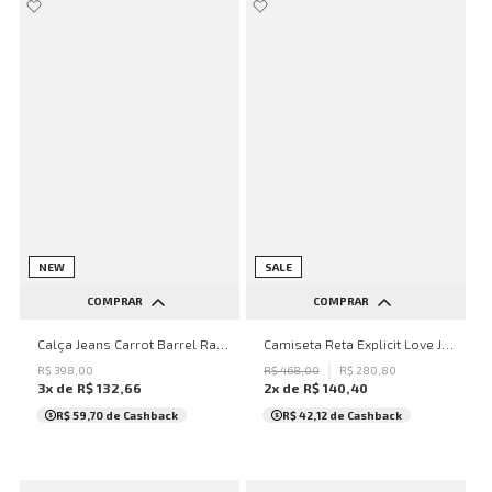
NEW
SALE
COMPRAR
COMPRAR
32
34
36
38
40
PP
P
M
G
GG
Calça Jeans Carrot Barrel Rafina John John Feminina
Camiseta Reta Explicit Love John John Feminina
42
44
46
48
50
R$
398
,
00
R$
468
,
00
R$
280
,
80
3
x de
R$
132
,
66
2
x de
R$
140
,
40
...
R$ 59,70
de Cashback
R$ 42,12
de Cashback