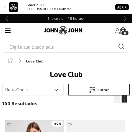
Baixe o APP
ABRIR
GANHE 15% OFF
NA 1ª COMPRA *
Entrega em 48 horas*
0
Digite sua busca aqui
Love Club
Love Club
Relevância
Filtrar
140
-
40
%