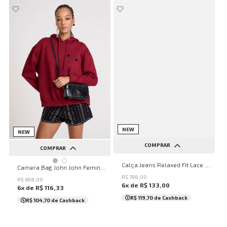
NEW
NEW
COMPRAR
COMPRAR
32
34
36
38
40
Calça Jeans Relaxed Fit Lace Up John John Feminina
UN
Camera Bag John John Feminina
42
44
46
48
50
R$
798
,
00
R$
698
,
00
6
x de
R$
133
,
00
6
x de
R$
116
,
33
...
R$ 119,70
de Cashback
R$ 104,70
de Cashback