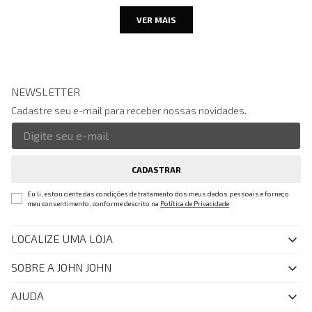
VER MAIS
NEWSLETTER
Cadastre seu e-mail para receber nossas novidades.
CADASTRAR
Eu li, estou ciente das condições de tratamento dos meus dados pessoais e forneço
meu consentimento, conforme descrito na
Política de Privacidade
LOCALIZE UMA LOJA
SOBRE A JOHN JOHN
Quem Somos
AJUDA
Nossas Lojas