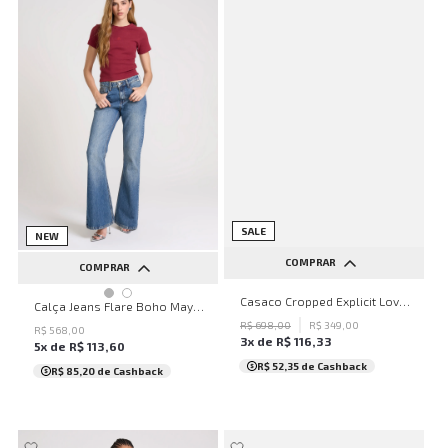
SALE
NEW
COMPRAR
COMPRAR
PP
P
M
G
GG
Casaco Cropped Explicit Love John John Feminino
32
34
36
38
40
Calça Jeans Flare Boho Mayfield John John Feminina
R$
698
,
00
R$
349
,
00
42
44
46
48
50
R$
568
,
00
3
x de
R$
116
,
33
5
x de
R$
113
,
60
...
R$ 52,35
de Cashback
R$ 85,20
de Cashback