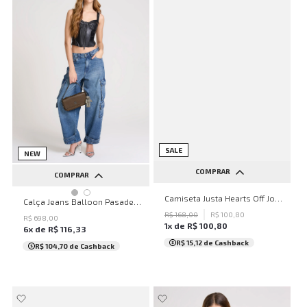
SALE
NEW
COMPRAR
COMPRAR
PP
P
M
G
GG
Camiseta Justa Hearts Off John John Feminina
32
34
36
38
40
Calça Jeans Balloon Pasadena John John Feminina
R$
168
,
00
R$
100
,
80
42
44
46
48
50
R$
698
,
00
1
x de
R$
100
,
80
6
x de
R$
116
,
33
...
R$ 15,12
de Cashback
R$ 104,70
de Cashback